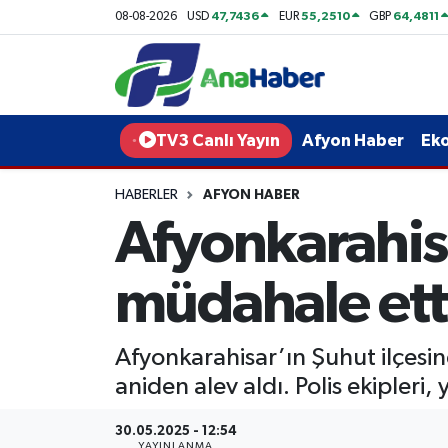
47,7436
55,2510
64,4811
08-08-2026
USD
EUR
GBP
Yurt Haber
Afyonkarahisar Nöbetçi Eczaneler
Afyon Haber
Afyonkarahisar Hava Durumu
TV3 Canlı Yayın
Afyon Haber
Ek
Ekonomi
Afyonkarahisar Namaz Vakitleri
HABERLER
AFYON HABER
Afyonkarahisa
Siyaset
Afyonkarahisar Trafik Yoğunluk Haritası
Spor
Süper Lig Puan Durumu ve Fikstür
müdahale ett
Eğitim
Tüm Manşetler
Afyonkarahisar’ın Şuhut ilçesi
Sağlık
Son Dakika Haberleri
aniden alev aldı. Polis ekipler
Teknoloji
Haber Arşivi
30.05.2025 - 12:54
YAYINLANMA