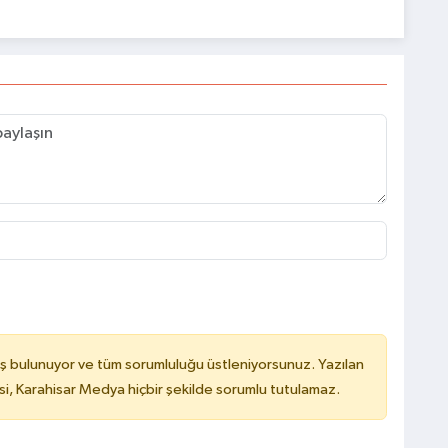
ş bulunuyor ve tüm sorumluluğu üstleniyorsunuz. Yazılan
, Karahisar Medya hiçbir şekilde sorumlu tutulamaz.