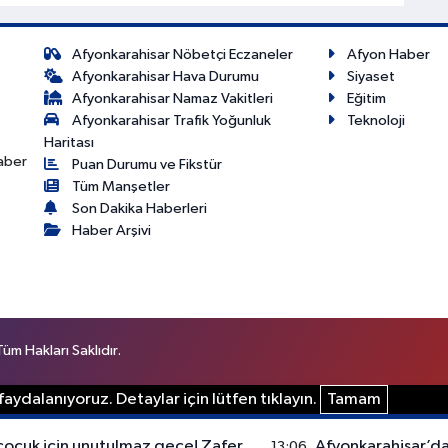
Afyonkarahisar Nöbetçi Eczaneler
Afyon Haber
Afyonkarahisar Hava Durumu
Siyaset
Afyonkarahisar Namaz Vakitleri
Eğitim
Afyonkarahisar Trafik Yoğunluk
Teknoloji
Haritası
haber
Puan Durumu ve Fikstür
Tüm Manşetler
Son Dakika Haberleri
Haber Arşivi
m Hakları Saklıdır.
aydalanıyoruz. Detaylar için lütfen tıklayın.
Tamam
çocuk için unutulmaz gece! Zafer
Afyonkarahisar’da
13:06