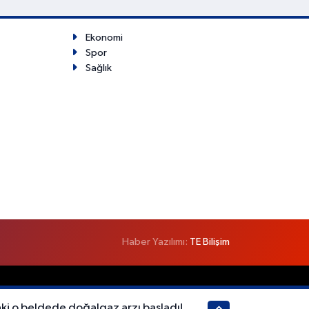
Ekonomi
Spor
Sağlık
Haber Yazılımı:
TE Bilişim
ki o beldede doğalgaz arzı başladı!