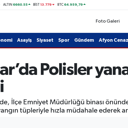
6660.55
13.779
64.959,79
ALTIN
BİST
BTC
Foto Galeri
onomi
Asayiş
Siyaset
Spor
Gündem
Afyon Cenaze
r’da Polisler yan
i
nde, İlçe Emniyet Müdürlüğü binası önünde 
i, yangın tüpleriyle hızla müdahale ederek 