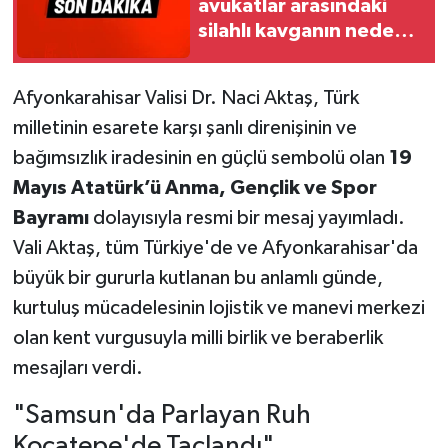
avukatlar arasındaki
silahlı kavganın nedeni
ortaya çıktı
Afyonkarahisar Valisi Dr. Naci Aktaş, Türk
milletinin esarete karşı şanlı direnişinin ve
bağımsızlık iradesinin en güçlü sembolü olan
19
Mayıs Atatürk’ü Anma, Gençlik ve Spor
Bayramı
dolayısıyla resmi bir mesaj yayımladı.
Vali Aktaş, tüm Türkiye'de ve Afyonkarahisar'da
büyük bir gururla kutlanan bu anlamlı günde,
kurtuluş mücadelesinin lojistik ve manevi merkezi
olan kent vurgusuyla milli birlik ve beraberlik
mesajları verdi.
"Samsun'da Parlayan Ruh
Kocatepe'de Taçlandı"