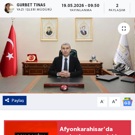
GURBET TINAS
19.05.2026 - 09:50
2
YAZI İŞLERI MÜDÜRÜ
Kültür - Sanat
YAYINLANMA
PAYLAŞIM
Yaşam
Paylaş
-
+
A
A
Afyonkarahisar'da