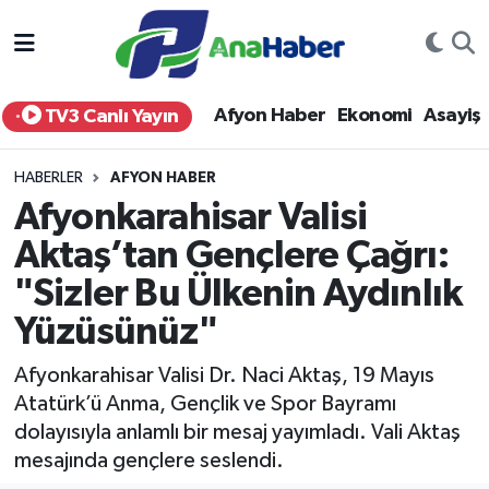
Yurt Haber
Afyonkarahisar Nöbetçi Eczaneler
Afyon Haber
Ekonomi
Asayiş
TV3 Canlı Yayın
Afyon Haber
Afyonkarahisar Hava Durumu
HABERLER
AFYON HABER
Ekonomi
Afyonkarahisar Namaz Vakitleri
Afyonkarahisar Valisi
Aktaş’tan Gençlere Çağrı:
Siyaset
Afyonkarahisar Trafik Yoğunluk Haritası
"Sizler Bu Ülkenin Aydınlık
Spor
Süper Lig Puan Durumu ve Fikstür
Yüzüsünüz"
Eğitim
Tüm Manşetler
Afyonkarahisar Valisi Dr. Naci Aktaş, 19 Mayıs
Atatürk’ü Anma, Gençlik ve Spor Bayramı
Sağlık
Son Dakika Haberleri
dolayısıyla anlamlı bir mesaj yayımladı. Vali Aktaş
mesajında gençlere seslendi.
Teknoloji
Haber Arşivi