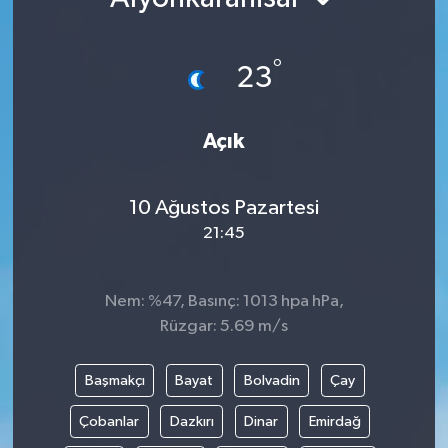
Kültür - Sanat
°
23
Yaşam
Açık
10 Ağustos Pazartesi
21:45
Nem: %47, Basınç: 1013 hpa hPa,
Rüzgar: 5.69 m/s
Başmakçı
Bayat
Bolvadin
Çay
Çobanlar
Dazkırı
Dinar
Emirdağ