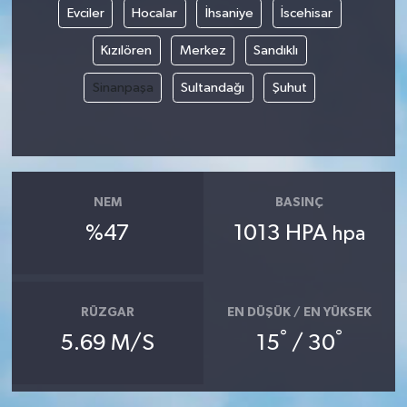
Evciler
Hocalar
İhsaniye
İscehisar
Kızılören
Merkez
Sandıklı
Sinanpaşa
Sultandağı
Şuhut
NEM
BASINÇ
%47
1013 HPA
hpa
RÜZGAR
EN DÜŞÜK / EN YÜKSEK
°
°
5.69 M/S
15
/ 30