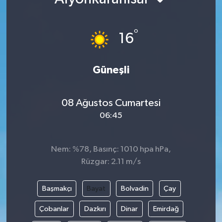
Kültür - Sanat
°
16
Yaşam
Güneşli
08 Ağustos Cumartesi
06:45
Nem: %78, Basınç: 1010 hpa hPa,
Rüzgar: 2.11 m/s
Başmakçı
Bayat
Bolvadin
Çay
Çobanlar
Dazkırı
Dinar
Emirdağ