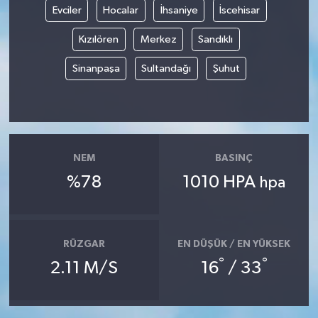
Evciler
Hocalar
İhsaniye
İscehisar
Kızılören
Merkez
Sandıklı
Sinanpaşa
Sultandağı
Şuhut
NEM
BASINÇ
%78
1010 HPA
hpa
RÜZGAR
EN DÜŞÜK / EN YÜKSEK
°
°
2.11 M/S
16
/ 33