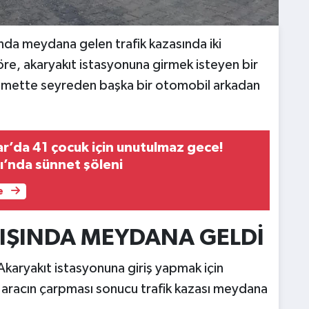
ında meydana gelen trafik kazasında iki
göre, akaryakıt istasyonuna girmek isteyen bir
ikamette seyreden başka bir otomobil arkadan
r’da 41 çocuk için unutulmaz gece!
’nda sünnet şöleni
e
KIŞINDA MEYDANA GELDİ
 Akaryakıt istasyonuna giriş yapmak için
aracın çarpması sonucu trafik kazası meydana