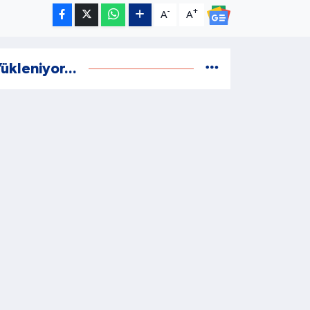
-
+
A
A
ükleniyor...