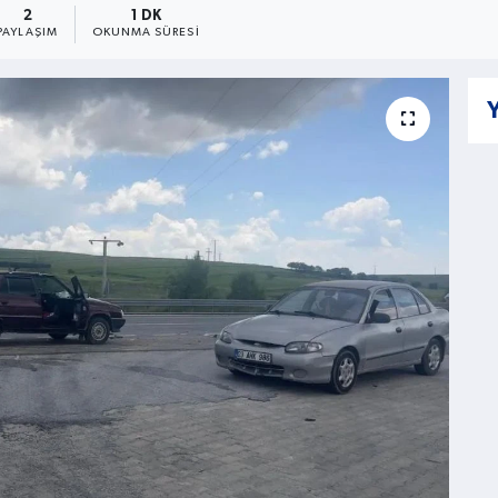
2
1 DK
PAYLAŞIM
OKUNMA SÜRESI
Y