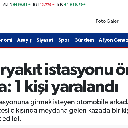
6660.55
13.779
64.959,79
ALTIN
BİST
BTC
Foto Galeri
onomi
Asayiş
Siyaset
Spor
Gündem
Afyon Cenaze
ryakıt istasyonu 
: 1 kişi yaralandı
tasyonuna girmek isteyen otomobile arkad
esi çıkışında meydana gelen kazada bir kiş
 edildi.