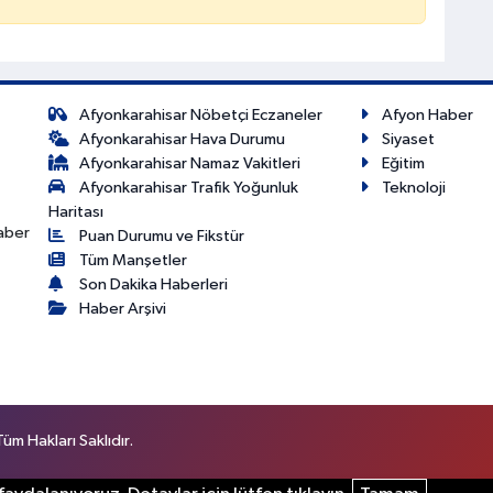
Afyonkarahisar Nöbetçi Eczaneler
Afyon Haber
Afyonkarahisar Hava Durumu
Siyaset
Afyonkarahisar Namaz Vakitleri
Eğitim
Afyonkarahisar Trafik Yoğunluk
Teknoloji
Haritası
haber
Puan Durumu ve Fikstür
Tüm Manşetler
Son Dakika Haberleri
Haber Arşivi
m Hakları Saklıdır.