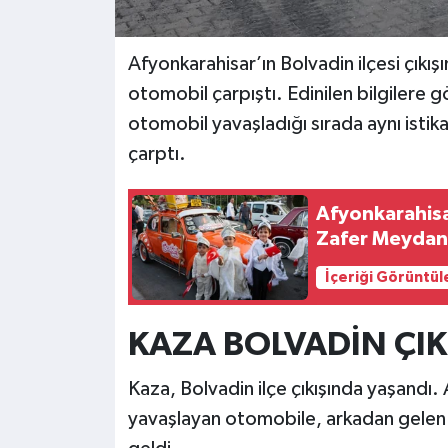
Afyonkarahisar’ın Bolvadin ilçesi çıkış
otomobil çarpıştı. Edinilen bilgilere 
otomobil yavaşladığı sırada aynı ist
çarptı.
Afyonkarahisa
Zafer Meydanı
İçeriği Görüntül
KAZA BOLVADİN ÇI
Kaza, Bolvadin ilçe çıkışında yaşandı.
yavaşlayan otomobile, arkadan gelen 