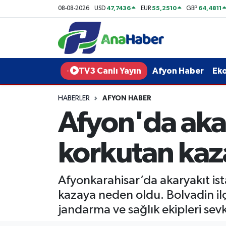
47,7436
55,2510
64,4811
08-08-2026
USD
EUR
GBP
Yurt Haber
Afyonkarahisar Nöbetçi Eczaneler
Afyon Haber
Afyonkarahisar Hava Durumu
TV3 Canlı Yayın
Afyon Haber
Ek
Ekonomi
Afyonkarahisar Namaz Vakitleri
HABERLER
AFYON HABER
Afyon'da aka
Siyaset
Afyonkarahisar Trafik Yoğunluk Haritası
Spor
Süper Lig Puan Durumu ve Fikstür
korkutan kaza
Eğitim
Tüm Manşetler
Afyonkarahisar’da akaryakıt is
Sağlık
Son Dakika Haberleri
kazaya neden oldu. Bolvadin ilç
jandarma ve sağlık ekipleri sevk
Teknoloji
Haber Arşivi