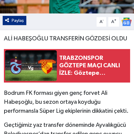
Paylaş
-
+
A
A
ALİ HABEŞOĞLU TRANSFERİN GÖZDESİ OLDU
TRABZONSPOR
GÖZTEPE MAÇI CANLI
İZLE: Göztepe
Trabzonspor maçı saat
kaçta, hangi kanalda,
Bodrum FK forması giyen genç forvet Ali
nerede izlenir?
Habeşoğlu, bu sezon ortaya koyduğu
performansla Süper Lig ekiplerinin dikkatini çekti.
Geçtiğimiz yaz transfer döneminde Ayvalıkgücü
Belediyespor’dan transfer edilen genç oyuncu,