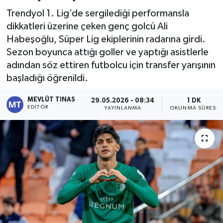
Trendyol 1. Lig’de sergilediği performansla
Kültür - Sanat
dikkatleri üzerine çeken genç golcü Ali
Habeşoğlu, Süper Lig ekiplerinin radarına girdi.
Yaşam
Sezon boyunca attığı goller ve yaptığı asistlerle
adından söz ettiren futbolcu için transfer yarışının
başladığı öğrenildi.
MEVLÜT TINAS
29.05.2026 - 08:34
1 DK
EDITÖR
YAYINLANMA
OKUNMA SÜRESI