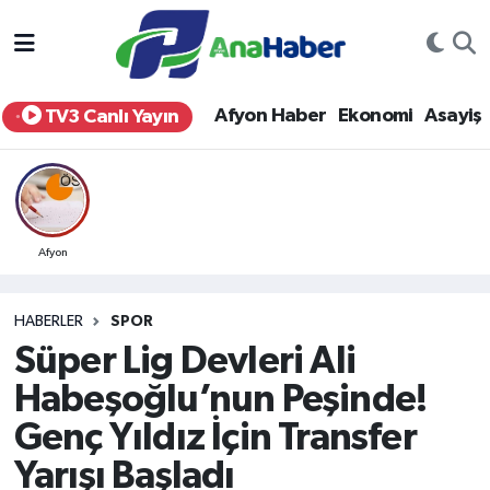
Yurt Haber
Afyonkarahisar Nöbetçi Eczaneler
Afyon Haber
Ekonomi
Asayiş
TV3 Canlı Yayın
Afyon Haber
Afyonkarahisar Hava Durumu
Ekonomi
Afyonkarahisar Namaz Vakitleri
Siyaset
Afyonkarahisar Trafik Yoğunluk Haritası
Afyon
Spor
Süper Lig Puan Durumu ve Fikstür
HABERLER
SPOR
Süper Lig Devleri Ali
Eğitim
Tüm Manşetler
Habeşoğlu’nun Peşinde!
Sağlık
Son Dakika Haberleri
Genç Yıldız İçin Transfer
Yarışı Başladı
Teknoloji
Haber Arşivi