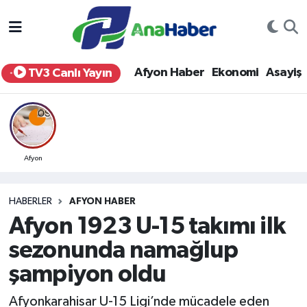
Yurt Haber
Afyonkarahisar Nöbetçi Eczaneler
Afyon Haber
Ekonomi
Asayiş
TV3 Canlı Yayın
Afyon Haber
Afyonkarahisar Hava Durumu
Ekonomi
Afyonkarahisar Namaz Vakitleri
Siyaset
Afyonkarahisar Trafik Yoğunluk Haritası
Afyon
Spor
Süper Lig Puan Durumu ve Fikstür
HABERLER
AFYON HABER
Afyon 1923 U-15 takımı ilk
Eğitim
Tüm Manşetler
sezonunda namağlup
Sağlık
Son Dakika Haberleri
şampiyon oldu
Teknoloji
Haber Arşivi
Afyonkarahisar U-15 Ligi’nde mücadele eden