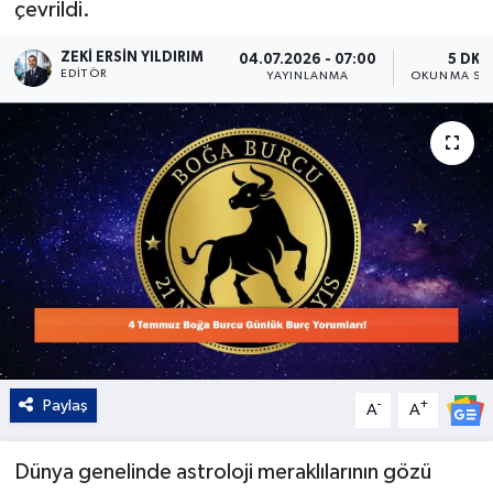
çevrildi.
Kültür - Sanat
ZEKI ERSIN YILDIRIM
04.07.2026 - 07:00
5 DK
EDITÖR
YAYINLANMA
OKUNMA SÜR
Yaşam
Paylaş
-
+
A
A
Dünya genelinde astroloji meraklılarının gözü