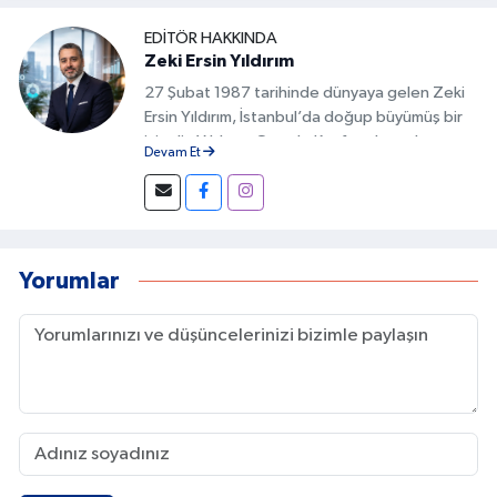
EDITÖR HAKKINDA
Zeki Ersin Yıldırım
27 Şubat 1987 tarihinde dünyaya gelen Zeki
Ersin Yıldırım, İstanbul’da doğup büyümüş bir
isimdir. Yıldırım, Google Keşfet alanında
Devam Et
geliştirdiği özgün yöntemlerle Türkiye’de bu
alanda fark yaratan isimlerden biri olmuştur.
İçeriklerin doğru başlıklarla hazırlanması,
görsel uyumun sağlanması ve kullanıcı
davranışlarının analiz edilmesi gibi detaylar, bu
Yorumlar
başarının temelini oluşturur.