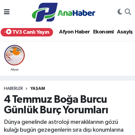
Yurt Haber
Afyonkarahisar Nöbetçi Eczaneler
Afyon Haber
Ekonomi
Asayiş
TV3 Canlı Yayın
Afyon Haber
Afyonkarahisar Hava Durumu
Ekonomi
Afyonkarahisar Namaz Vakitleri
Siyaset
Afyonkarahisar Trafik Yoğunluk Haritası
Afyon
Spor
Süper Lig Puan Durumu ve Fikstür
HABERLER
YAŞAM
4 Temmuz Boğa Burcu
Eğitim
Tüm Manşetler
Günlük Burç Yorumları
Sağlık
Son Dakika Haberleri
Dünya genelinde astroloji meraklılarının gözü
kulağı bugün gezegenlerin sıra dışı konumlarına
Teknoloji
Haber Arşivi