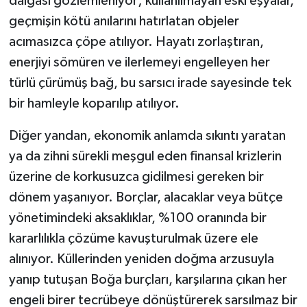
dalgası gözlemleniyor; kullanılmayan eski eşyalar,
geçmişin kötü anılarını hatırlatan objeler
acımasızca çöpe atılıyor. Hayatı zorlaştıran,
enerjiyi sömüren ve ilerlemeyi engelleyen her
türlü çürümüş bağ, bu sarsıcı irade sayesinde tek
bir hamleyle koparılıp atılıyor.
Diğer yandan, ekonomik anlamda sıkıntı yaratan
ya da zihni sürekli meşgul eden finansal krizlerin
üzerine de korkusuzca gidilmesi gereken bir
dönem yaşanıyor. Borçlar, alacaklar veya bütçe
yönetimindeki aksaklıklar, %100 oranında bir
kararlılıkla çözüme kavuşturulmak üzere ele
alınıyor. Küllerinden yeniden doğma arzusuyla
yanıp tutuşan Boğa burçları, karşılarına çıkan her
engeli birer tecrübeye dönüştürerek sarsılmaz bir