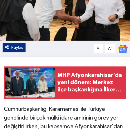
Paylaş
-
+
A
A
MHP Afyonkarahisar’da
yeni dönem: Merkez
ilçe başkanlığına İlker
Celep seçildi
Cumhurbaşkanlığı Kararnamesi ile Türkiye
genelinde birçok mülki idare amirinin görev yeri
değiştirilirken, bu kapsamda Afyonkarahisar'dan