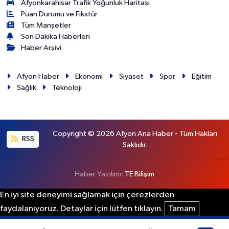
Afyonkarahisar Trafik Yoğunluk Haritası
Puan Durumu ve Fikstür
Tüm Manşetler
Son Dakika Haberleri
Haber Arşivi
Afyon Haber
Ekonomi
Siyaset
Spor
Eğitim
Sağlık
Teknoloji
Copyright © 2026 Afyon Ana Haber - Tüm Hakları
RSS
Saklıdır.
Haber Yazılımı:
TE Bilişim
En iyi site deneyimi sağlamak için çerezlerden
faydalanıyoruz. Detaylar için lütfen tıklayın.
Tamam