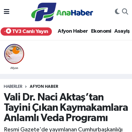
Yurt Haber
Afyonkarahisar Nöbetçi Eczaneler
Afyon Haber
Ekonomi
Asayiş
TV3 Canlı Yayın
Afyon Haber
Afyonkarahisar Hava Durumu
Ekonomi
Afyonkarahisar Namaz Vakitleri
Siyaset
Afyonkarahisar Trafik Yoğunluk Haritası
Afyon
Spor
Süper Lig Puan Durumu ve Fikstür
HABERLER
AFYON HABER
Vali Dr. Naci Aktaş’tan
Eğitim
Tüm Manşetler
Tayini Çıkan Kaymakamlara
Sağlık
Son Dakika Haberleri
Anlamlı Veda Programı
Teknoloji
Haber Arşivi
Resmi Gazete'de yayımlanan Cumhurbaşkanlığı