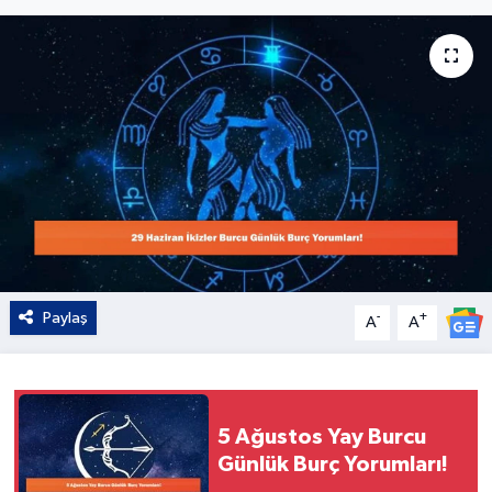
Kültür - Sanat
Yaşam
Paylaş
-
+
A
A
5 Ağustos Yay Burcu
Günlük Burç Yorumları!