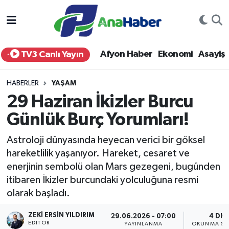
Yurt Haber
Afyonkarahisar Nöbetçi Eczaneler
Afyon Haber
Ekonomi
Asayiş
TV3 Canlı Yayın
Afyon Haber
Afyonkarahisar Hava Durumu
HABERLER
YAŞAM
Ekonomi
Afyonkarahisar Namaz Vakitleri
29 Haziran İkizler Burcu
Günlük Burç Yorumları!
Siyaset
Afyonkarahisar Trafik Yoğunluk Haritası
Astroloji dünyasında heyecan verici bir göksel
Spor
Süper Lig Puan Durumu ve Fikstür
hareketlilik yaşanıyor. Hareket, cesaret ve
enerjinin sembolü olan Mars gezegeni, bugünden
Eğitim
Tüm Manşetler
itibaren İkizler burcundaki yolculuğuna resmi
olarak başladı.
Sağlık
Son Dakika Haberleri
ZEKI ERSIN YILDIRIM
29.06.2026 - 07:00
4 DK
Teknoloji
Haber Arşivi
EDITÖR
YAYINLANMA
OKUNMA SÜ