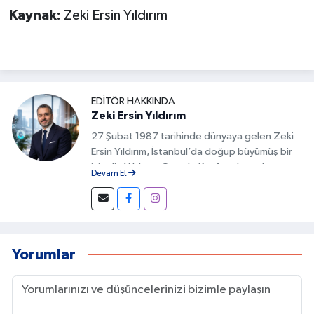
Kaynak:
Zeki Ersin Yıldırım
EDITÖR HAKKINDA
Zeki Ersin Yıldırım
27 Şubat 1987 tarihinde dünyaya gelen Zeki
Ersin Yıldırım, İstanbul’da doğup büyümüş bir
isimdir. Yıldırım, Google Keşfet alanında
Devam Et
geliştirdiği özgün yöntemlerle Türkiye’de bu
alanda fark yaratan isimlerden biri olmuştur.
İçeriklerin doğru başlıklarla hazırlanması,
görsel uyumun sağlanması ve kullanıcı
davranışlarının analiz edilmesi gibi detaylar, bu
Yorumlar
başarının temelini oluşturur.