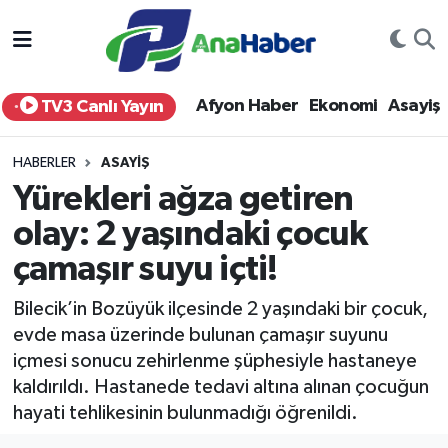
Yurt Haber
Afyonkarahisar Nöbetçi Eczaneler
Afyon Haber
Ekonomi
Asayiş
TV3 Canlı Yayın
Afyon Haber
Afyonkarahisar Hava Durumu
HABERLER
ASAYIŞ
Ekonomi
Afyonkarahisar Namaz Vakitleri
Yürekleri ağza getiren
olay: 2 yaşındaki çocuk
Siyaset
Afyonkarahisar Trafik Yoğunluk Haritası
çamaşır suyu içti!
Spor
Süper Lig Puan Durumu ve Fikstür
Bilecik’in Bozüyük ilçesinde 2 yaşındaki bir çocuk,
Eğitim
Tüm Manşetler
evde masa üzerinde bulunan çamaşır suyunu
içmesi sonucu zehirlenme şüphesiyle hastaneye
Sağlık
Son Dakika Haberleri
kaldırıldı. Hastanede tedavi altına alınan çocuğun
hayati tehlikesinin bulunmadığı öğrenildi.
Teknoloji
Haber Arşivi