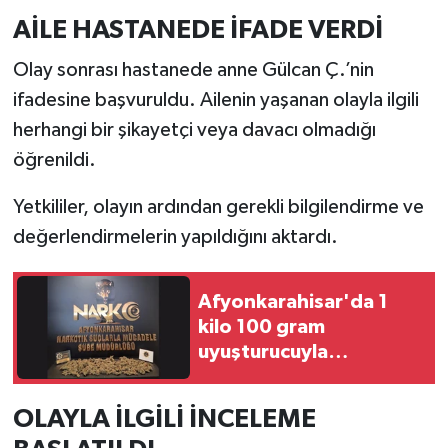
AİLE HASTANEDE İFADE VERDİ
Olay sonrası hastanede anne Gülcan Ç.’nin
ifadesine başvuruldu. Ailenin yaşanan olayla ilgili
herhangi bir şikayetçi veya davacı olmadığı
öğrenildi.
Yetkililer, olayın ardından gerekli bilgilendirme ve
değerlendirmelerin yapıldığını aktardı.
Afyonkarahisar'da 1
kilo 100 gram
uyuşturucuyla
yakalanan şüpheli
tutuklandı
OLAYLA İLGİLİ İNCELEME