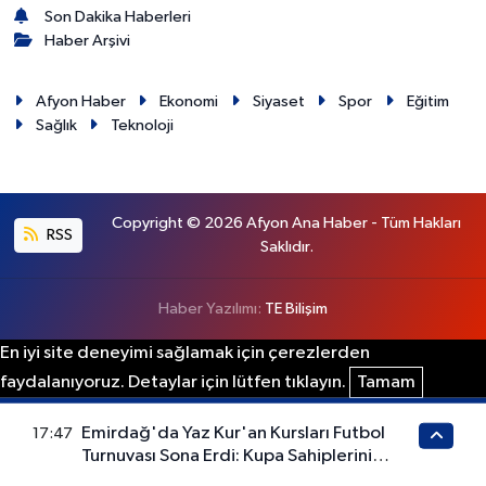
Son Dakika Haberleri
Haber Arşivi
Afyon Haber
Ekonomi
Siyaset
Spor
Eğitim
Sağlık
Teknoloji
Copyright © 2026 Afyon Ana Haber - Tüm Hakları
RSS
Saklıdır.
Haber Yazılımı:
TE Bilişim
En iyi site deneyimi sağlamak için çerezlerden
faydalanıyoruz. Detaylar için lütfen tıklayın.
Tamam
Emirdağ'da Yaz Kur'an Kursları Futbol
17:47
Turnuvası Sona Erdi: Kupa Sahiplerini
Buldu