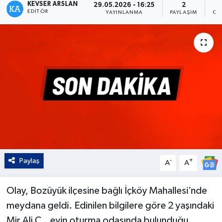
KEVSER ARSLAN
29.05.2026 - 16:25
2
EDITÖR
YAYINLANMA
PAYLAŞIM
OK
Kültür - Sanat
Yaşam
Paylaş
-
+
A
A
Olay, Bozüyük ilçesine bağlı İçköy Mahallesi’nde
meydana geldi. Edinilen bilgilere göre 2 yaşındaki
Mir Ali Ç., evin oturma odasında bulunduğu