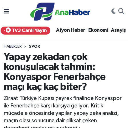
Yurt Haber
Afyonkarahisar Nöbetçi Eczaneler
Afyon Haber
Ekonomi
Asayiş
TV3 Canlı Yayın
Afyon Haber
Afyonkarahisar Hava Durumu
HABERLER
SPOR
Ekonomi
Afyonkarahisar Namaz Vakitleri
Yapay zekadan çok
konuşulacak tahmin:
Siyaset
Afyonkarahisar Trafik Yoğunluk Haritası
Konyaspor Fenerbahçe
Spor
Süper Lig Puan Durumu ve Fikstür
maçı kaç kaç biter?
Eğitim
Tüm Manşetler
Ziraat Türkiye Kupası çeyrek finalinde Konyaspor
ile Fenerbahçe karşı karşıya geliyor. Kritik
Sağlık
Son Dakika Haberleri
mücadele öncesinde yapılan yapay zeka analizi,
maçın olası sonucuna dair dikkat çeken
Teknoloji
Haber Arşivi
değerlendirmeler ortaya koydu.