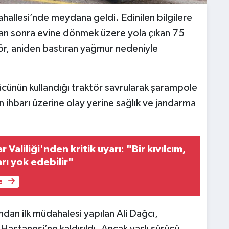
hallesi’nde meydana geldi. Edinilen bilgilere
ktan sonra evine dönmek üzere yola çıkan 75
ktör, aniden bastıran yağmur nedeniyle
cünün kullandığı traktör savrularak şarampole
 ihbarı üzerine olay yerine sağlık ve jandarma
Valiliği'nden kritik uyarı: "Bir kıvılcım,
rı yok edebilir"
e
ından ilk müdahalesi yapılan Ali Dağcı,