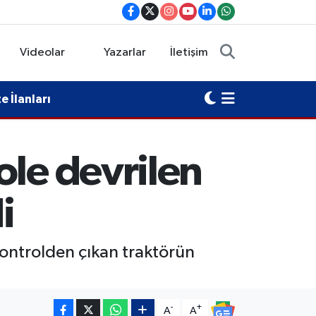
Videolar
Yazarlar
İletişim
 İlanları
ole devrilen
i
kontrolden çıkan traktörün
-
+
A
A