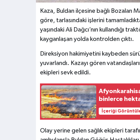
Kaza, Buldan ilçesine bağlı Bozalan Ma
göre, tarlasındaki işlerini tamamladı
yaşındaki Ali Dağcı’nın kullandığı tra
kayganlaşan yolda kontrolden çıktı.
Direksiyon hakimiyetini kaybeden sürü
yuvarlandı. Kazayı gören vatandaşların
ekipleri sevk edildi.
Afyonkarahisar 
binlerce hekta
İçeriği Görüntül
Olay yerine gelen sağlık ekipleri taraf