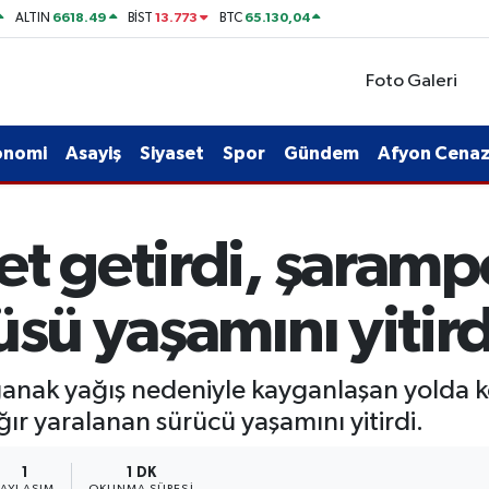
6618.49
13.773
65.130,04
ALTIN
BİST
BTC
Foto Galeri
onomi
Asayiş
Siyaset
Spor
Gündem
Afyon Cenaze
t getirdi, şaramp
üsü yaşamını yitird
ağanak yağış nedeniyle kayganlaşan yolda 
ır yaralanan sürücü yaşamını yitirdi.
1
1 DK