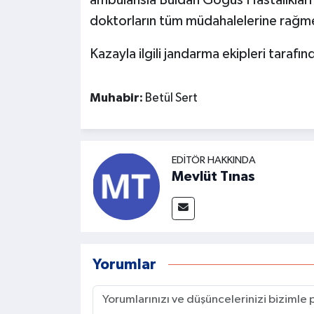
ambulansla Buldan Göğüs Hastalıkları H
doktorların tüm müdahalelerine rağme
Kazayla ilgili jandarma ekipleri tarafın
Muhabir:
Betül Sert
EDITÖR HAKKINDA
Mevlüt Tınas
Yorumlar