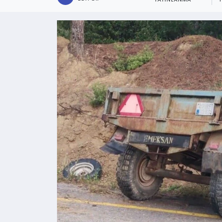
YAYINLANMA
Kültür - Sanat
Yaşam