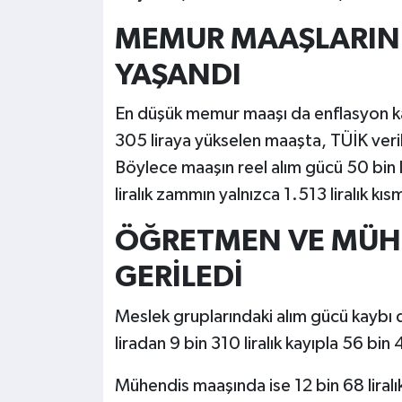
MEMUR MAAŞLARIND
YAŞANDI
En düşük memur maaşı da enflasyon ka
305 liraya yükselen maaşta, TÜİK veril
Böylece maaşın reel alım gücü 50 bin l
liralık zammın yalnızca 1.513 liralık kıs
ÖĞRETMEN VE MÜHE
GERİLEDİ
Meslek gruplarındaki alım gücü kaybı
liradan 9 bin 310 liralık kayıpla 56 bin 
Mühendis maaşında ise 12 bin 68 liralı