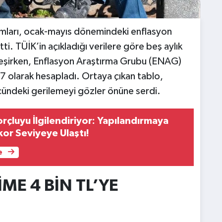
zamları, ocak-mayıs dönemindeki enflasyon
. TÜİK’in açıkladığı verilere göre beş aylık
leşirken, Enflasyon Araştırma Grubu (ENAG)
olarak hesapladı. Ortaya çıkan tablo,
ücündeki gerilemeyi gözler önüne serdi.
rçluyu İlgilendiriyor: Yapılandırmaya
kor Seviyeye Ulaştı!
e
ME 4 BİN TL’YE