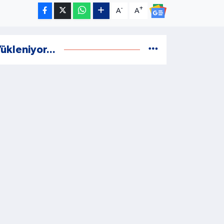
-
+
A
A
ükleniyor...