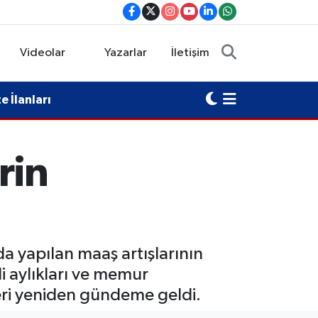
Videolar
Yazarlar
İletişim
 İlanları
rin
da yapılan maaş artışlarının
i aylıkları ve memur
eri yeniden gündeme geldi.