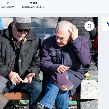
2
2 DK
PAYLAŞIM
OKUNMA SÜRESI
Y