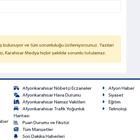
ş bulunuyor ve tüm sorumluluğu üstleniyorsunuz. Yazılan
, Karahisar Medya hiçbir şekilde sorumlu tutulamaz.
Afyonkarahisar Nöbetçi Eczaneler
Afyon Haber
Afyonkarahisar Hava Durumu
Siyaset
Afyonkarahisar Namaz Vakitleri
Eğitim
Afyonkarahisar Trafik Yoğunluk
Teknoloji
Haritası
haber
Puan Durumu ve Fikstür
Tüm Manşetler
Son Dakika Haberleri