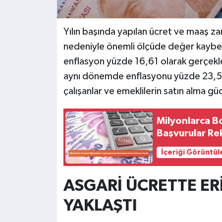
Yılın başında yapılan ücret ve maaş 
nedeniyle önemli ölçüde değer kaybetti
enflasyon yüzde 16,61 olarak gerçek
aynı dönemde enflasyonu yüzde 23,57 
çalışanlar ve emeklilerin satın alma g
Milyonlarca Bo
Başvurular Re
İçeriği Görüntül
ASGARİ ÜCRETTE ERİ
YAKLAŞTI