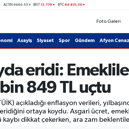
6660.55
13.779
64.815,30
ALTIN
BİST
BTC
Foto Galeri
onomi
Asayiş
Siyaset
Spor
Gündem
Afyon Cenaze
da eridi: Emeklile
bin 849 TL uçtu
ÜİK) açıkladığı enflasyon verileri, yılbaşın
ridiğini ortaya koydu. Asgari ücret, emekl
kaybı dikkat çekerken, ara zam beklentil