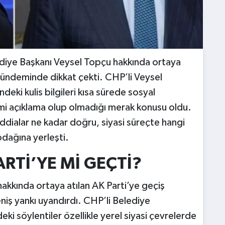
ediye Başkanı Veysel Topçu hakkında ortaya
t gündeminde dikkat çekti. CHP’li Veysel
ki kulis bilgileri kısa sürede sosyal
smi açıklama olup olmadığı merak konusu oldu.
ddialar ne kadar doğru, siyasi süreçte hangi
odağına yerleşti.
RTİ’YE Mİ GEÇTİ?
akkında ortaya atılan AK Parti’ye geçiş
niş yankı uyandırdı. CHP’li Belediye
ki söylentiler özellikle yerel siyasi çevrelerde