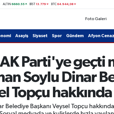
6660.55
13.779
64.944,08
ALTIN
BİST
BTC
Foto Galeri
onomi
Asayiş
Siyaset
Spor
Gündem
Afyon Cenaze
AK Parti'ye geçti
man Soylu Dinar B
el Topçu hakkında
ar Belediye Başkanı Veysel Topçu hakkında 
osyal medyada ve kulislerde hızla yayılan s