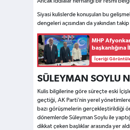
Ancak iddialar herhangi bir resmi bel
Siyasi kulislerde konuşulan bu gelişme
dengeleri açısından da yakından takip 
MHP Afyonkara
başkanlığına İ
İçeriği Görüntül
SÜLEYMAN SOYLU N
Kulis bilgilerine göre süreçte eski İçi
geçtiği, AK Parti’nin yerel yönetimle
bazı görüşmelerin gerçekleştirildiği 
dönemlerde Süleyman Soylu ile yaptığ
dikkat çeken başlıklar arasında yer ald