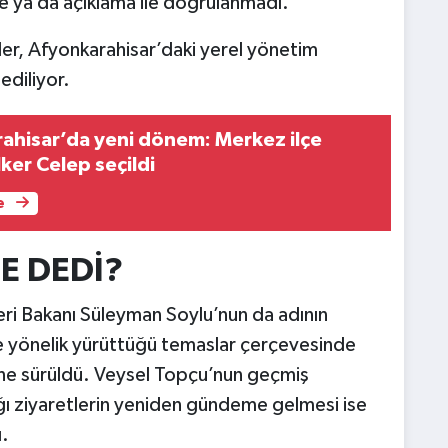
ge ya da açıklama ile doğrulanmadı.
ler, Afyonkarahisar’daki yerel yönetim
ediliyor.
hisar’da yeni dönem: Merkez ilçe
lker Celep seçildi
e
E DEDİ?
şleri Bakanı Süleyman Soylu’nun da adının
re yönelik yürüttüğü temaslar çerçevesinde
öne sürüldü. Veysel Topçu’nun geçmiş
ı ziyaretlerin yeniden gündeme gelmesi ise
ı.