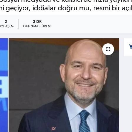
i geçiyor, iddialar doğru mu, resmi bir açı
2
3 DK
AYLAŞIM
OKUNMA SÜRESI
Y