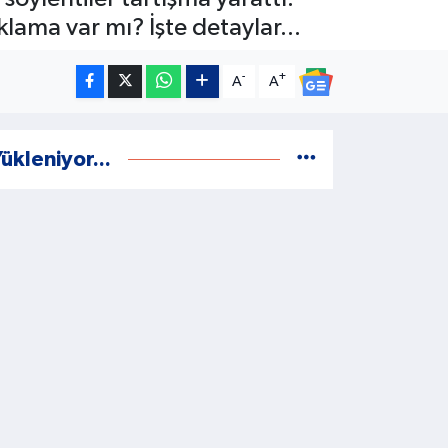
klama var mı? İşte detaylar...
-
+
A
A
ükleniyor...