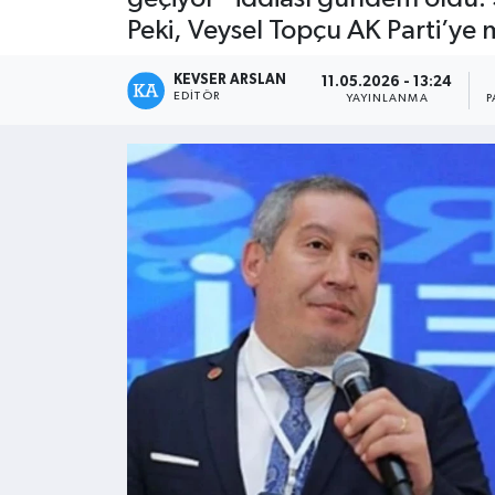
Peki, Veysel Topçu AK Parti’ye m
Kültür - Sanat
KEVSER ARSLAN
11.05.2026 - 13:24
Yaşam
EDITÖR
YAYINLANMA
P