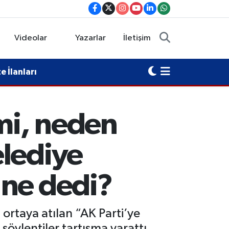
Videolar
Yazarlar
İletişim
 İlanları
 mi, neden
elediye
 ne dedi?
ortaya atılan “AK Parti’ye
öylentiler tartışma yarattı.