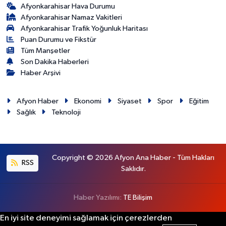
Afyonkarahisar Hava Durumu
Afyonkarahisar Namaz Vakitleri
Afyonkarahisar Trafik Yoğunluk Haritası
Puan Durumu ve Fikstür
Tüm Manşetler
Son Dakika Haberleri
Haber Arşivi
Afyon Haber
Ekonomi
Siyaset
Spor
Eğitim
Sağlık
Teknoloji
Copyright © 2026 Afyon Ana Haber - Tüm Hakları
RSS
Saklıdır.
Haber Yazılımı:
TE Bilişim
En iyi site deneyimi sağlamak için çerezlerden