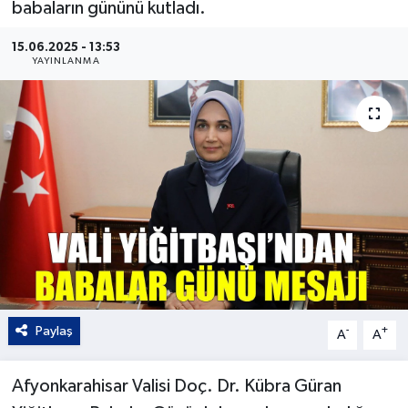
babaların gününü kutladı.
Kültür - Sanat
15.06.2025 - 13:53
YAYINLANMA
Yaşam
Paylaş
-
+
A
A
Afyonkarahisar Valisi Doç. Dr. Kübra Güran