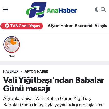
Yurt Haber
Afyonkarahisar Nöbetçi Eczaneler
Afyon Haber
Ekonomi
Asayiş
TV3 Canlı Yayın
Afyon Haber
Afyonkarahisar Hava Durumu
Ekonomi
Afyonkarahisar Namaz Vakitleri
Siyaset
Afyonkarahisar Trafik Yoğunluk Haritası
Afyon
Spor
Süper Lig Puan Durumu ve Fikstür
HABERLER
AFYON HABER
Vali Yiğitbaşı’ndan Babalar
Eğitim
Tüm Manşetler
Günü mesajı
Sağlık
Son Dakika Haberleri
Afyonkarahisar Valisi Kübra Güran Yiğitbaşı,
Babalar Günü dolayısıyla yayımladığı mesajla tüm
Teknoloji
Haber Arşivi