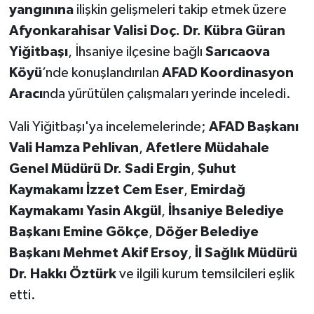
yangınına
ilişkin gelişmeleri takip etmek üzere
Afyonkarahisar Valisi Doç. Dr. Kübra Güran
Yiğitbaşı
, İhsaniye ilçesine bağlı
Sarıcaova
Köyü
’nde konuşlandırılan
AFAD Koordinasyon
Aracı
nda yürütülen çalışmaları yerinde inceledi.
Vali Yiğitbaşı'ya incelemelerinde;
AFAD Başkanı
Vali Hamza Pehlivan
,
Afetlere Müdahale
Genel Müdürü Dr. Sadi Ergin
,
Şuhut
Kaymakamı İzzet Cem Eser
,
Emirdağ
Kaymakamı Yasin Akgül
,
İhsaniye Belediye
Başkanı Emine Gökçe
,
Döğer Belediye
Başkanı Mehmet Akif Ersoy
,
İl Sağlık Müdürü
Dr. Hakkı Öztürk
ve ilgili kurum temsilcileri eşlik
etti.