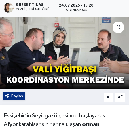
GURBET TINAS
24.07.2025 - 15:20
YAZI İŞLERI MÜDÜRÜ
Kültür - Sanat
YAYINLANMA
Yaşam
Paylaş
-
+
A
A
Eskişehir’in Seyitgazi ilçesinde başlayarak
Afyonkarahisar sınırlarına ulaşan
orman