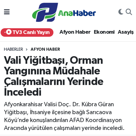
Yurt Haber
Afyonkarahisar Nöbetçi Eczaneler
Afyon Haber
Ekonomi
Asayiş
TV3 Canlı Yayın
Afyon Haber
Afyonkarahisar Hava Durumu
HABERLER
AFYON HABER
Ekonomi
Afyonkarahisar Namaz Vakitleri
Vali Yiğitbaşı, Orman
Yangınına Müdahale
Siyaset
Afyonkarahisar Trafik Yoğunluk Haritası
Çalışmalarını Yerinde
Spor
Süper Lig Puan Durumu ve Fikstür
İnceledi
Eğitim
Tüm Manşetler
Afyonkarahisar Valisi Doç. Dr. Kübra Güran
Yiğitbaşı, İhsaniye ilçesine bağlı Sarıcaova
Sağlık
Son Dakika Haberleri
Köyü’nde konuşlandırılan AFAD Koordinasyon
Aracında yürütülen çalışmaları yerinde inceledi.
Teknoloji
Haber Arşivi