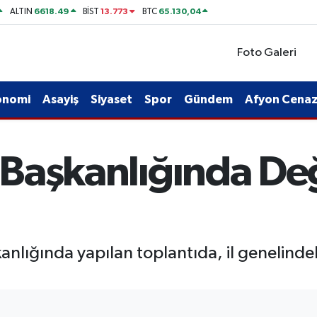
6618.49
13.773
65.130,04
ALTIN
BİST
BTC
Foto Galeri
onomi
Asayiş
Siyaset
Spor
Gündem
Afyon Cenaze
şı Başkanlığında D
nlığında yapılan toplantıda, il genelindeki