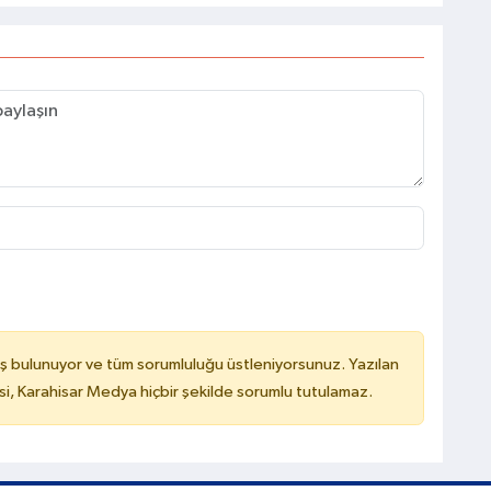
ş bulunuyor ve tüm sorumluluğu üstleniyorsunuz. Yazılan
, Karahisar Medya hiçbir şekilde sorumlu tutulamaz.