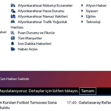
Afyonkarahisar Nöbetçi Eczaneler
Afyon Haber
Afyonkarahisar Hava Durumu
Siyaset
Afyonkarahisar Namaz Vakitleri
Eğitim
Afyonkarahisar Trafik Yoğunluk
Teknoloji
Haritası
haber
Puan Durumu ve Fikstür
Tüm Manşetler
Son Dakika Haberleri
Haber Arşivi
m Hakları Saklıdır.
aydalanıyoruz. Detaylar için lütfen tıklayın.
Tamam
 Kursları Futbol Turnuvası Sona
Galatasaray Rafae
17:40
 Buldu