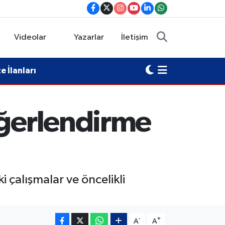
Videolar
Yazarlar
İletişim
 İlanları
eğerlendirme
 çalışmalar ve öncelikli
-
+
A
A