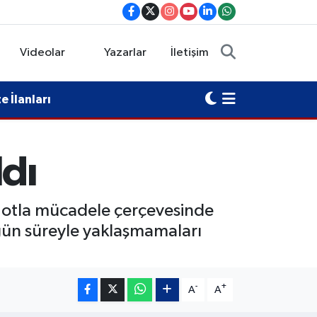
Videolar
Yazarlar
İletişim
 İlanları
ldı
 otla mücadele çerçevesinde
gün süreyle yaklaşmamaları
-
+
A
A