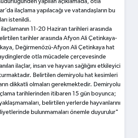
Müdürlüğünden yapılan açıklamada, otla
’da ilaçlama yapılacağı ve vatandaşların bu
ı istenildi.
, ilaçlamanın 11-20 Haziran tarihleri arasında
lirtilen tarihler arasında Afyon Ali Çetinkaya-
nkaya, Değirmenözü-Afyon Ali Çetinkaya hat
 saydinglerde otla mücadele çerçevesinde
ılan ilaçlar, insan ve hayvan sağlığını etkileyici
turmaktadır. Belirtilen demiryolu hat kesimleri
arın dikkatli olmaları gerekmektedir. Demiryolu
açlama tarihlerinden itibaren 15 gün boyunca;
yaklaşmamaları, belirtilen yerlerde hayvanlarını
aaliyetlerinde bulunmamaları önemle duyurulur"