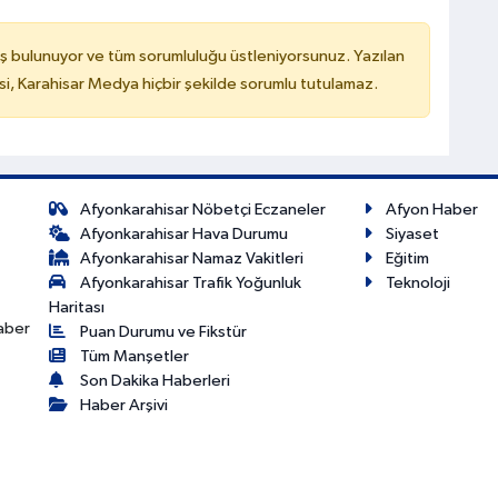
ş bulunuyor ve tüm sorumluluğu üstleniyorsunuz. Yazılan
, Karahisar Medya hiçbir şekilde sorumlu tutulamaz.
Afyonkarahisar Nöbetçi Eczaneler
Afyon Haber
Afyonkarahisar Hava Durumu
Siyaset
Afyonkarahisar Namaz Vakitleri
Eğitim
Afyonkarahisar Trafik Yoğunluk
Teknoloji
Haritası
haber
Puan Durumu ve Fikstür
Tüm Manşetler
Son Dakika Haberleri
Haber Arşivi