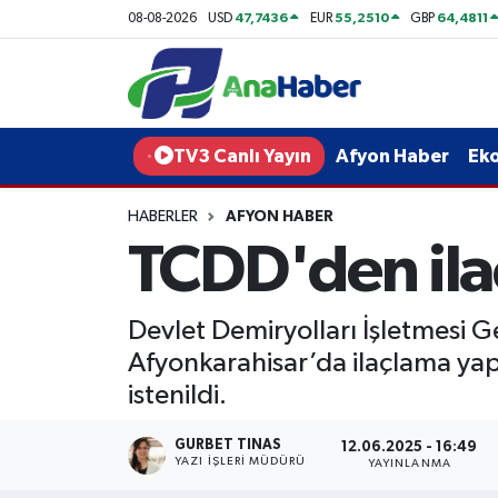
47,7436
55,2510
64,4811
08-08-2026
USD
EUR
GBP
Yurt Haber
Afyonkarahisar Nöbetçi Eczaneler
Afyon Haber
Afyonkarahisar Hava Durumu
TV3 Canlı Yayın
Afyon Haber
Ek
Ekonomi
Afyonkarahisar Namaz Vakitleri
HABERLER
AFYON HABER
TCDD'den ilaç
Siyaset
Afyonkarahisar Trafik Yoğunluk Haritası
Spor
Süper Lig Puan Durumu ve Fikstür
Devlet Demiryolları İşletmesi
Afyonkarahisar’da ilaçlama yap
Eğitim
Tüm Manşetler
istenildi.
Sağlık
Son Dakika Haberleri
GURBET TINAS
12.06.2025 - 16:49
YAZI İŞLERI MÜDÜRÜ
YAYINLANMA
Teknoloji
Haber Arşivi