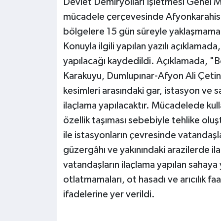
Devlet Demiryolları İşletmesi Genel 
mücadele çerçevesinde Afyonkarahisar
bölgelere 15 gün süreyle yaklaşmamalar
Konuyla ilgili yapılan yazılı açıklamada
yapılacağı kaydedildi. Açıklamada, "Be
Karakuyu, Dumlupınar-Afyon Ali Çeti
kesimleri arasındaki gar, istasyon ve
ilaçlama yapılacaktır. Mücadelede kullan
özellik taşıması sebebiyle tehlike oluş
ile istasyonların çevresinde vatandaşl
güzergâhı ve yakınındaki arazilerde il
vatandaşların ilaçlama yapılan sahaya 
otlatmamaları, ot hasadı ve arıcılık f
ifadelerine yer verildi.