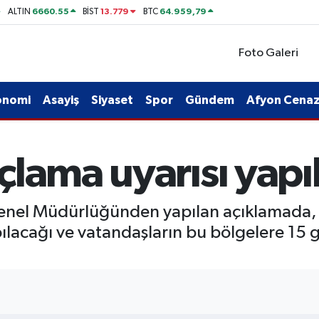
6660.55
13.779
64.959,79
ALTIN
BİST
BTC
Foto Galeri
onomi
Asayiş
Siyaset
Spor
Gündem
Afyon Cenaze
lama uyarısı yapı
 Genel Müdürlüğünden yapılan açıklamada,
ılacağı ve vatandaşların bu bölgelere 15 