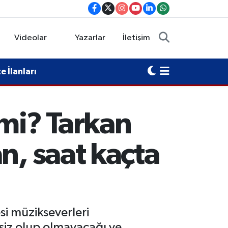
Videolar
Yazarlar
İletişim
 İlanları
 mi? Tarkan
n, saat kaçta
si müzikseverleri
siz olup olmayacağı ve