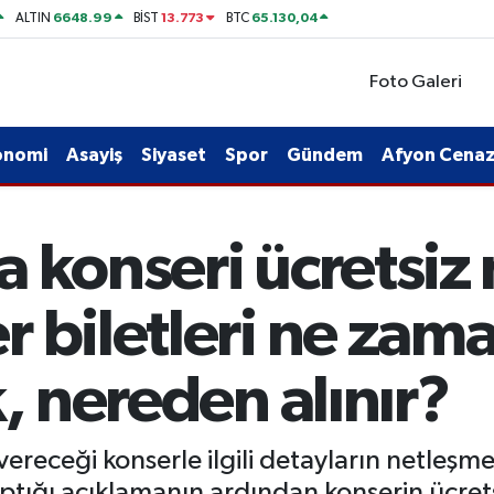
6648.99
13.773
65.130,04
ALTIN
BİST
BTC
Foto Galeri
onomi
Asayiş
Siyaset
Spor
Gündem
Afyon Cenaze
 konseri ücretsiz
 biletleri ne zama
k, nereden alınır?
receği konserle ilgili detayların netleşme
ptığı açıklamanın ardından konserin ücret