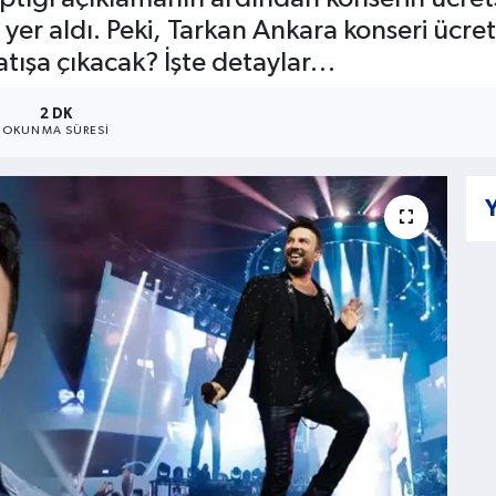
e yer aldı. Peki, Tarkan Ankara konseri ücr
satışa çıkacak? İşte detaylar…
2 DK
OKUNMA SÜRESI
Y