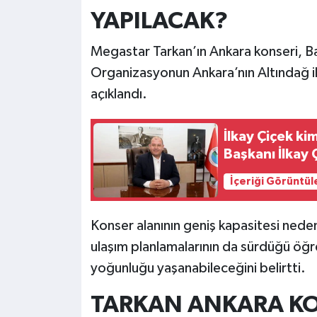
YAPILACAK?
Megastar Tarkan’ın Ankara konseri, Ba
Organizasyonun Ankara’nın Altındağ il
açıklandı.
İlkay Çiçek k
Başkanı İlkay Ç
İçeriği Görüntül
Konser alanının geniş kapasitesi neden
ulaşım planlamalarının da sürdüğü öğre
yoğunluğu yaşanabileceğini belirtti.
TARKAN ANKARA KO