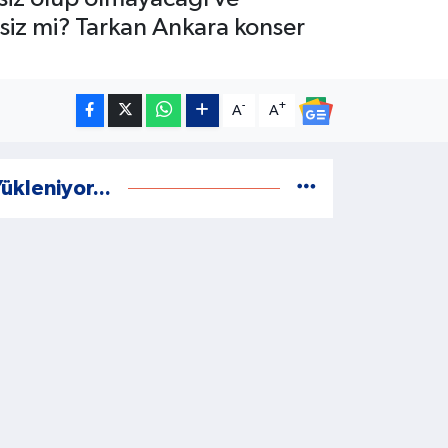
etsiz mi? Tarkan Ankara konser
-
+
A
A
ükleniyor...