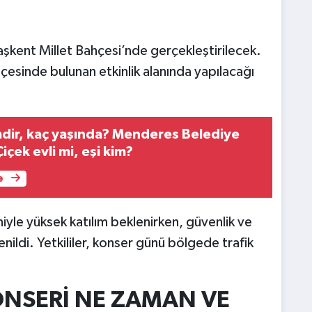
şkent Millet Bahçesi’nde gerçekleştirilecek.
çesinde bulunan etkinlik alanında yapılacağı
imdir, kaç yaşında? Menderes Belediye
içek evli mi, eşi kim?
e
iyle yüksek katılım beklenirken, güvenlik ve
nildi. Yetkililer, konser günü bölgede trafik
NSERİ NE ZAMAN VE