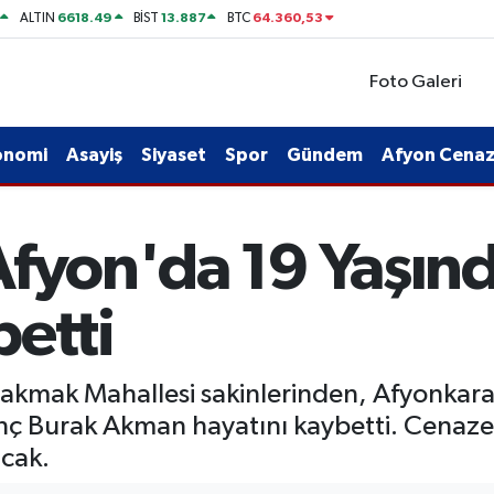
6618.49
13.887
64.360,53
ALTIN
BİST
BTC
Foto Galeri
onomi
Asayiş
Siyaset
Spor
Gündem
Afyon Cenaze
Afyon'da 19 Yaşın
betti
kmak Mahallesi sakinlerinden, Afyonkarahis
enç Burak Akman hayatını kaybetti. Cena
acak.