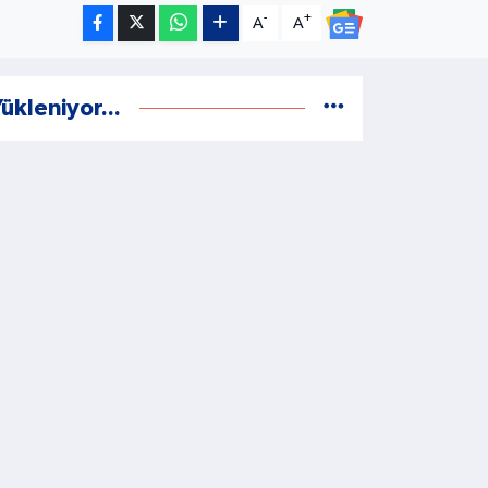
-
+
A
A
ükleniyor...