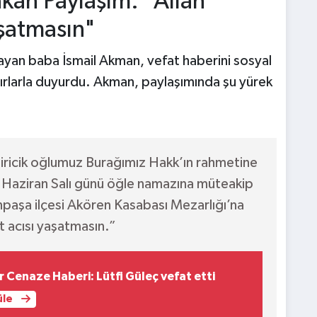
kan Paylaşım: "Allah
aşatmasın"
şayan baba İsmail Akman, vefat haberini sosyal
rlarla duyurdu. Akman, paylaşımında şu yürek
iricik oğlumuz Burağımız Hakk’ın rahmetine
Haziran Salı günü öğle namazına müteakip
npaşa ilçesi Akören Kasabası Mezarlığı’na
t acısı yaşatmasın.”
 Cenaze Haberi: Lütfi Güleç vefat etti
üle