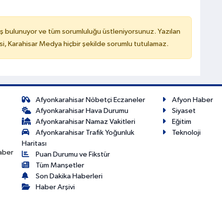
ş bulunuyor ve tüm sorumluluğu üstleniyorsunuz. Yazılan
, Karahisar Medya hiçbir şekilde sorumlu tutulamaz.
Afyonkarahisar Nöbetçi Eczaneler
Afyon Haber
Afyonkarahisar Hava Durumu
Siyaset
Afyonkarahisar Namaz Vakitleri
Eğitim
Afyonkarahisar Trafik Yoğunluk
Teknoloji
Haritası
haber
Puan Durumu ve Fikstür
Tüm Manşetler
Son Dakika Haberleri
Haber Arşivi