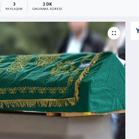
3
2 DK
PAYLAŞIM
OKUNMA SÜRESI
Y