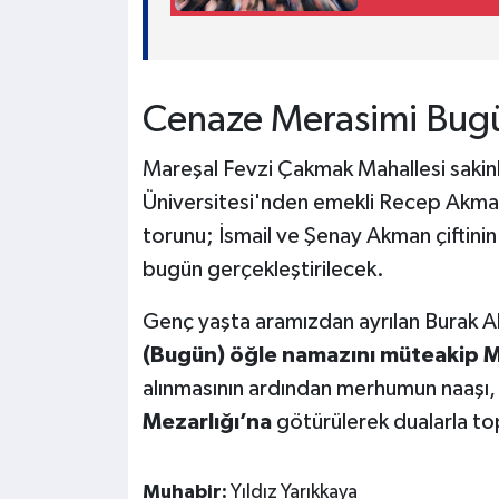
Cenaze Merasimi Bugü
Mareşal Fevzi Çakmak Mahallesi saki
Üniversitesi'nden emekli Recep Akman 
torunu; İsmail ve Şenay Akman çiftini
bugün gerçekleştirilecek.
Genç yaşta aramızdan ayrılan Burak 
(Bugün) öğle namazını müteakip 
alınmasının ardından merhumun naaşı
Mezarlığı’na
götürülerek dualarla top
Muhabir:
Yıldız Yarıkkaya