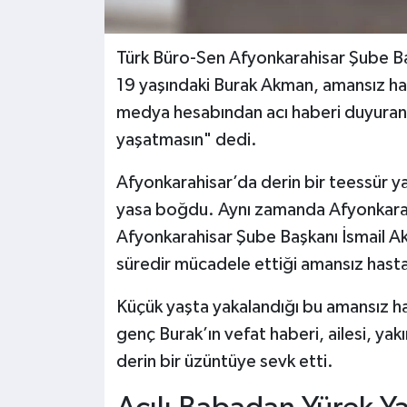
Türk Büro-Sen Afyonkarahisar Şube Baş
19 yaşındaki Burak Akman, amansız has
medya hesabından acı haberi duyuran a
yaşatmasın" dedi.
Afyonkarahisar’da derin bir teessür y
yasa boğdu. Aynı zamanda Afyonkarahi
Afyonkarahisar Şube Başkanı İsmail A
süredir mücadele ettiği amansız hasta
Küçük yaşta yakalandığı bu amansız ha
genç Burak’ın vefat haberi, ailesi, yak
derin bir üzüntüye sevk etti.