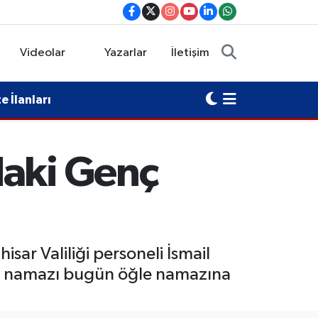
Videolar
Yazarlar
İletişim
 İlanları
daki Genç
ar Valiliği personeli İsmail
ze namazı bugün öğle namazına