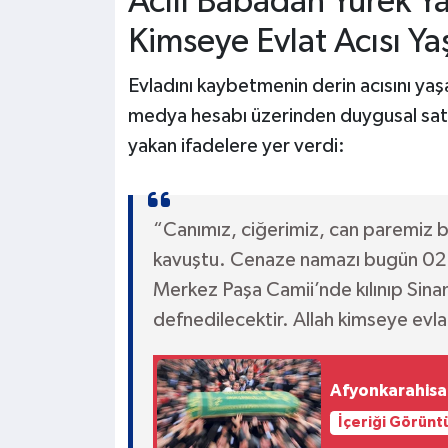
Acılı Babadan Yürek Ya
Kimseye Evlat Acısı Y
Evladını kaybetmenin derin acısını ya
medya hesabı üzerinden duygusal satı
yakan ifadelere yer verdi:
“Canımız, ciğerimiz, can paremiz b
kavuştu. Cenaze namazı bugün 02 
Merkez Paşa Camii’nde kılınıp Sina
defnedilecektir. Allah kimseye evla
Afyonkarahisar
İçeriği Görünt