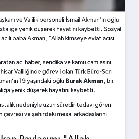
kanı ve Valilik personeli İsmail Akman’ın oğlu
talığa yenik düşerek hayatını kaybetti. Sosyal
cılı baba Akman, "Allah kimseye evlat acısı
aratan acı haber, sendika ve kamu camiasını
sar Valiliğinde görevli olan Türk Büro-Sen
kman’ın 19 yaşındaki oğlu
Burak Akman
, bir
lığa yenik düşerek hayatını kaybetti.
stalık nedeniyle uzun süredir tedavi gören
ın çevresi ve şehirdeki mesai arkadaşlarını