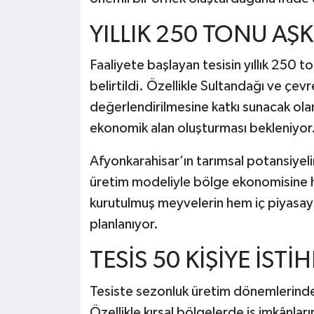
YILLIK 250 TONU AŞK
Faaliyete başlayan tesisin yıllık 250 t
belirtildi. Özellikle Sultandağı ve çev
değerlendirilmesine katkı sunacak olan 
ekonomik alan oluşturması bekleniyor
Afyonkarahisar’ın tarımsal potansiyeli
üretim modeliyle bölge ekonomisine ha
kurutulmuş meyvelerin hem iç piyasaya
planlanıyor.
TESİS 50 KİŞİYE İST
Tesiste sezonluk üretim dönemlerinde y
Özellikle kırsal bölgelerde iş imkânları