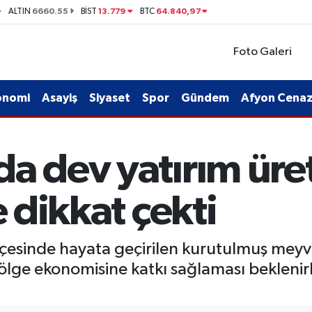
6660.55
13.779
64.840,97
ALTIN
BİST
BTC
Foto Galeri
onomi
Asayiş
Siyaset
Spor
Gündem
Afyon Cenaze
a dev yatırım üre
e dikkat çekti
lçesinde hayata geçirilen kurutulmuş meyve
bölge ekonomisine katkı sağlaması beklenirk