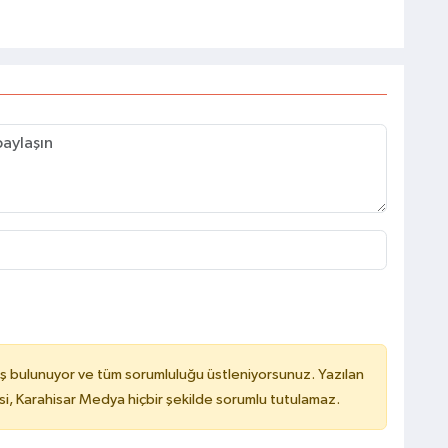
ş bulunuyor ve tüm sorumluluğu üstleniyorsunuz. Yazılan
, Karahisar Medya hiçbir şekilde sorumlu tutulamaz.