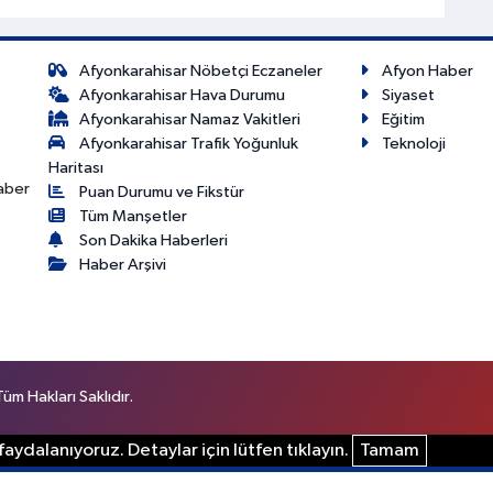
Afyonkarahisar Nöbetçi Eczaneler
Afyon Haber
Afyonkarahisar Hava Durumu
Siyaset
Afyonkarahisar Namaz Vakitleri
Eğitim
Afyonkarahisar Trafik Yoğunluk
Teknoloji
Haritası
haber
Puan Durumu ve Fikstür
Tüm Manşetler
Son Dakika Haberleri
Haber Arşivi
m Hakları Saklıdır.
aydalanıyoruz. Detaylar için lütfen tıklayın.
Tamam