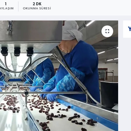
1
2 DK
AYLAŞIM
OKUNMA SÜRESI
Y