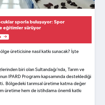
cuklar sporla buluşuyor: Spor
 eğitimler sürüyor
e
ölge üreticisine nasıl katkı sunacak? İşte
lerinden biri olan Sultandağı’nda, Tarım ve
’nun IPARD Programı kapsamında desteklediği
çti. Bölgedeki tarımsal üretime katma değer
em üretime hem de istihdama önemli katkı