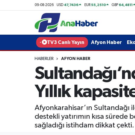
47,7436
55,2510
64,4811
09-08-2026
USD
EUR
GBP
Yurt Haber
Afyonkarahisar Nöbetçi Eczaneler
Afyon Haber
Afyonkarahisar Hava Durumu
TV3 Canlı Yayın
Afyon Haber
Ek
Ekonomi
Afyonkarahisar Namaz Vakitleri
HABERLER
AFYON HABER
Sultandağı’nd
Siyaset
Afyonkarahisar Trafik Yoğunluk Haritası
Spor
Süper Lig Puan Durumu ve Fikstür
Yıllık kapasit
Eğitim
Tüm Manşetler
Afyonkarahisar’ın Sultandağı i
Sağlık
Son Dakika Haberleri
destekli yatırımın kısa sürede 
sağladığı istihdam dikkat çekti.
Teknoloji
Haber Arşivi