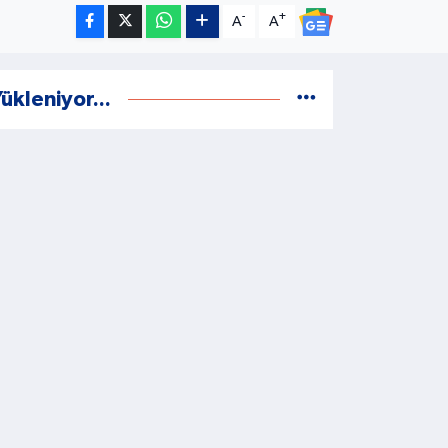
-
+
A
A
ükleniyor...