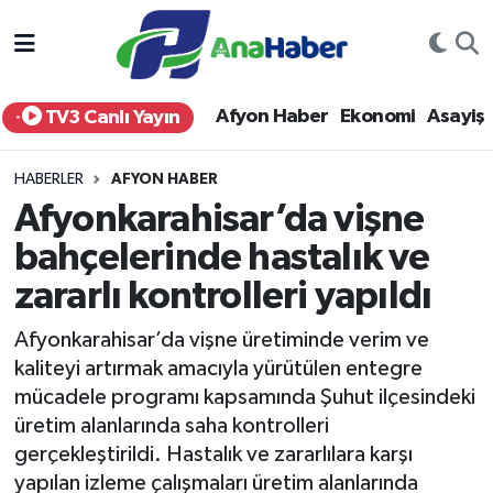
Yurt Haber
Afyonkarahisar Nöbetçi Eczaneler
Afyon Haber
Ekonomi
Asayiş
TV3 Canlı Yayın
Afyon Haber
Afyonkarahisar Hava Durumu
HABERLER
AFYON HABER
Ekonomi
Afyonkarahisar Namaz Vakitleri
Afyonkarahisar’da vişne
bahçelerinde hastalık ve
Siyaset
Afyonkarahisar Trafik Yoğunluk Haritası
zararlı kontrolleri yapıldı
Spor
Süper Lig Puan Durumu ve Fikstür
Afyonkarahisar’da vişne üretiminde verim ve
Eğitim
Tüm Manşetler
kaliteyi artırmak amacıyla yürütülen entegre
mücadele programı kapsamında Şuhut ilçesindeki
Sağlık
Son Dakika Haberleri
üretim alanlarında saha kontrolleri
gerçekleştirildi. Hastalık ve zararlılara karşı
Teknoloji
Haber Arşivi
yapılan izleme çalışmaları üretim alanlarında