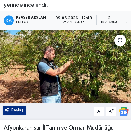
yerinde incelendi.
Kültür - Sanat
KEVSER ARSLAN
09.06.2026 - 12:49
2
EDITÖR
YAYINLANMA
PAYLAŞIM
OK
Yaşam
Paylaş
-
+
A
A
Afyonkarahisar İl Tarım ve Orman Müdürlüğü