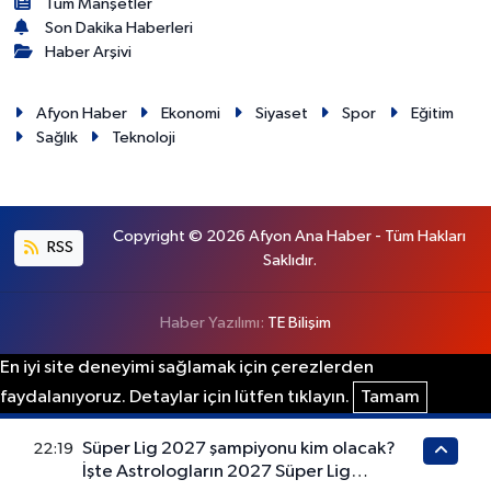
Tüm Manşetler
Son Dakika Haberleri
Haber Arşivi
Afyon Haber
Ekonomi
Siyaset
Spor
Eğitim
Sağlık
Teknoloji
Copyright © 2026 Afyon Ana Haber - Tüm Hakları
RSS
Saklıdır.
Haber Yazılımı:
TE Bilişim
En iyi site deneyimi sağlamak için çerezlerden
faydalanıyoruz. Detaylar için lütfen tıklayın.
Tamam
Süper Lig 2027 şampiyonu kim olacak?
22:19
İşte Astrologların 2027 Süper Lig