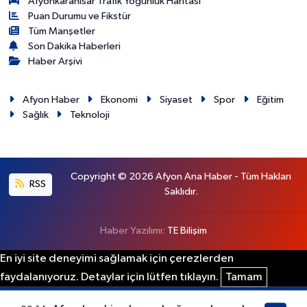
Afyonkarahisar Trafik Yoğunluk Haritası
Puan Durumu ve Fikstür
Tüm Manşetler
Son Dakika Haberleri
Haber Arşivi
Afyon Haber
Ekonomi
Siyaset
Spor
Eğitim
Sağlık
Teknoloji
Copyright © 2026 Afyon Ana Haber - Tüm Hakları
RSS
Saklıdır.
Haber Yazılımı:
TE Bilişim
En iyi site deneyimi sağlamak için çerezlerden
faydalanıyoruz. Detaylar için lütfen tıklayın.
Tamam