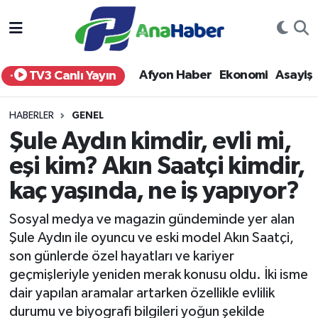
Yurt Haber
Afyonkarahisar Nöbetçi Eczaneler
Afyon Haber
Ekonomi
Asayiş
TV3 Canlı Yayın
Afyon Haber
Afyonkarahisar Hava Durumu
HABERLER
GENEL
Ekonomi
Afyonkarahisar Namaz Vakitleri
Şule Aydın kimdir, evli mi,
eşi kim? Akın Saatçi kimdir,
Siyaset
Afyonkarahisar Trafik Yoğunluk Haritası
kaç yaşında, ne iş yapıyor?
Spor
Süper Lig Puan Durumu ve Fikstür
Sosyal medya ve magazin gündeminde yer alan
Eğitim
Tüm Manşetler
Şule Aydın ile oyuncu ve eski model Akın Saatçi,
son günlerde özel hayatları ve kariyer
Sağlık
Son Dakika Haberleri
geçmişleriyle yeniden merak konusu oldu. İki isme
dair yapılan aramalar artarken özellikle evlilik
Teknoloji
Haber Arşivi
durumu ve biyografi bilgileri yoğun şekilde