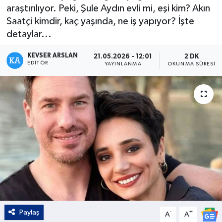
araştırılıyor. Peki, Şule Aydın evli mi, eşi kim? Akın
Kültür - Sanat
Saatçi kimdir, kaç yaşında, ne iş yapıyor? İşte
detaylar...
Yaşam
KEVSER ARSLAN
21.05.2026 - 12:01
2 DK
EDITÖR
YAYINLANMA
OKUNMA SÜRESI
Paylaş
-
+
A
A