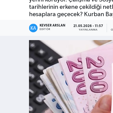
tarihlerinin erkene çekildiği net
Kültür - Sanat
hesaplara geçecek? Kurban Bayr
Yaşam
KEVSER ARSLAN
21.05.2026 - 11:57
EDITÖR
YAYINLANMA
O