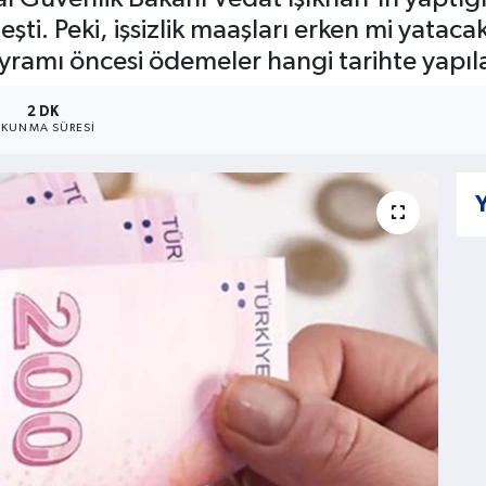
leşti. Peki, işsizlik maaşları erken mi yatac
amı öncesi ödemeler hangi tarihte yapılac
2 DK
KUNMA SÜRESI
Y