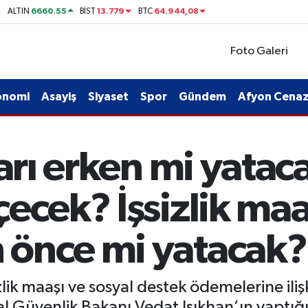
6660.55
13.779
64.944,08
ALTIN
BİST
BTC
Foto Galeri
onomi
Asayiş
Siyaset
Spor
Gündem
Afyon Cenaze
ları erken mi yata
ecek? İşsizlik maa
 önce mi yatacak?
lik maaşı ve sosyal destek ödemelerine ili
yal Güvenlik Bakanı Vedat Işıkhan’ın yapt