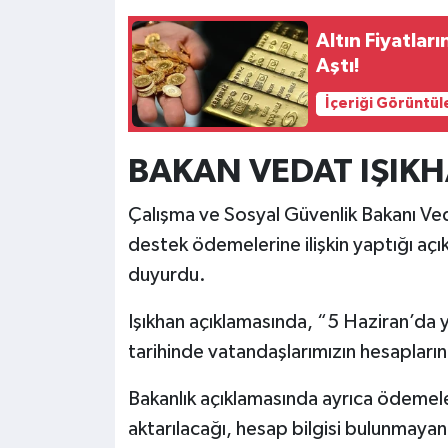
Altın Fiyatları
Aştı!
İçeriği Görüntül
BAKAN VEDAT IŞIKH
Çalışma ve Sosyal Güvenlik Bakanı Veda
destek ödemelerine ilişkin yaptığı açı
duyurdu.
Işıkhan açıklamasında, “5 Haziran’da 
tarihinde vatandaşlarımızın hesaplarına
Bakanlık açıklamasında ayrıca ödemele
aktarılacağı, hesap bilgisi bulunmayan