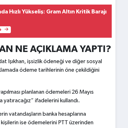
nda Hızlı Yükseliş: Gram Altın Kritik Barajı
e
AN NE AÇIKLAMA YAPTI?
t Işıkhan, işsizlik ödeneği ve diğer sosyal
klamada ödeme tarihlerinin öne çekildiğini
yapılması planlanan ödemeleri 26 Mayıs
 yatıracağız” ifadelerini kullandı.
rin vatandaşların banka hesaplarına
 kişilerin ise ödemelerini PTT üzerinden