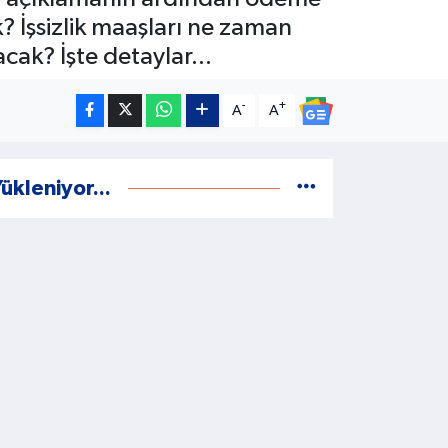
ak? İşsizlik maaşları ne zaman
ak? İşte detaylar...
-
+
A
A
ükleniyor...