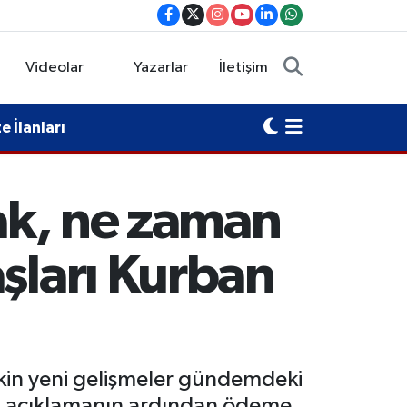
Videolar
Yazarlar
İletişim
 İlanları
cak, ne zaman
şları Kurban
şkin yeni gelişmeler gündemdeki
ığı açıklamanın ardından ödeme