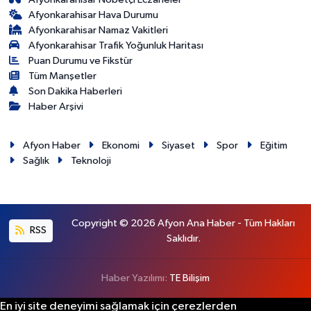
Afyonkarahisar Hava Durumu
Afyonkarahisar Namaz Vakitleri
Afyonkarahisar Trafik Yoğunluk Haritası
Puan Durumu ve Fikstür
Tüm Manşetler
Son Dakika Haberleri
Haber Arşivi
Afyon Haber
Ekonomi
Siyaset
Spor
Eğitim
Sağlık
Teknoloji
Copyright © 2026 Afyon Ana Haber - Tüm Hakları
RSS
Saklıdır.
Haber Yazılımı:
TE Bilişim
En iyi site deneyimi sağlamak için çerezlerden