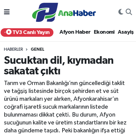
Yurt Haber
Afyonkarahisar Nöbetçi Eczaneler
Afyon Haber
Ekonomi
Asayiş
TV3 Canlı Yayın
Afyon Haber
Afyonkarahisar Hava Durumu
HABERLER
GENEL
Ekonomi
Afyonkarahisar Namaz Vakitleri
Sucuktan dil, kıymadan
sakatat çıktı
Siyaset
Afyonkarahisar Trafik Yoğunluk Haritası
Tarım ve Orman Bakanlığı’nın güncellediği taklit
Spor
Süper Lig Puan Durumu ve Fikstür
ve tağşiş listesinde birçok şehirden et ve süt
ürünü markaları yer alırken, Afyonkarahisar’ın
Eğitim
Tüm Manşetler
coğrafi işaretli sucuk markalarının listede
bulunmaması dikkat çekti. Bu durum, Afyon
Sağlık
Son Dakika Haberleri
sucuğunun kalite ve üretim standartlarını bir kez
daha gündeme taşıdı. Peki bakanlığın ifşa ettiği
Teknoloji
Haber Arşivi