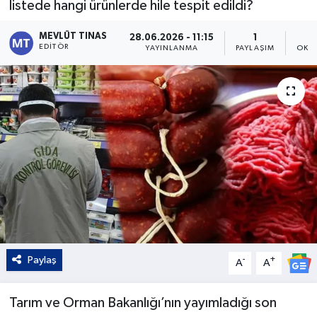
listede hangi ürünlerde hile tespit edildi?
Kültür - Sanat
MEVLÜT TINAS
28.06.2026 - 11:15
1
EDITÖR
YAYINLANMA
PAYLAŞIM
OKU
Yaşam
Paylaş
-
+
A
A
Tarım ve Orman Bakanlığı’nın yayımladığı son