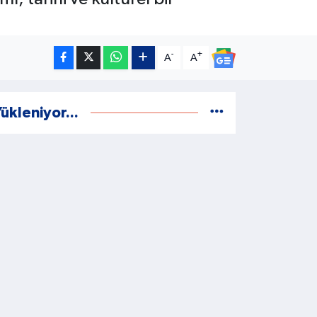
-
+
A
A
ükleniyor...