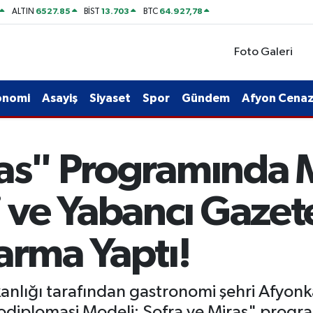
6527.85
13.703
64.927,78
ALTIN
BİST
BTC
Foto Galeri
onomi
Asayiş
Siyaset
Spor
Gündem
Afyon Cenaze
ras" Programında
i ve Yabancı Gazete
arma Yaptı!
anlığı tarafından gastronomi şehri Afyonka
iplomasi Modeli: Sofra ve Miras" programı,