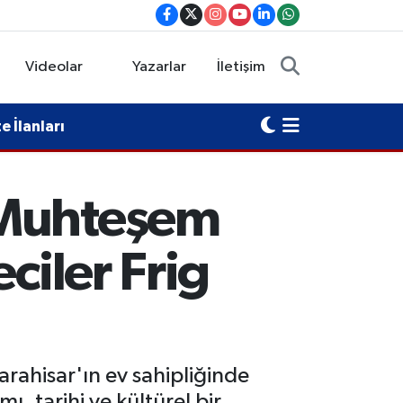
Videolar
Yazarlar
İletişim
 İlanları
 Muhteşem
ciler Frig
rahisar'ın ev sahipliğinde
 tarihi ve kültürel bir