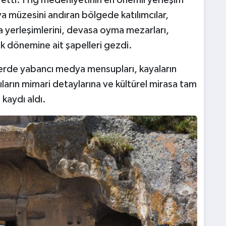
 etti. Frig medeniyetinin en önemli yerleşim
va müzesini andıran bölgede katılımcılar,
kaya yerleşimlerini, devasa oyma mezarları,
ık dönemine ait şapelleri gezdi.
lerde yabancı medya mensupları, kayaların
ların mimari detaylarına ve kültürel mirasa tam
kaydı aldı.