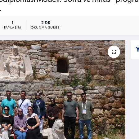
.
1
2 DK
PAYLAŞIM
OKUNMA SÜRESI
Y