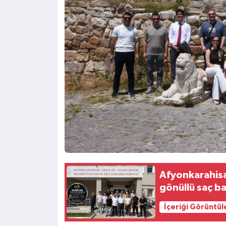
Afyonkarahisa
gönüllü saç b
İçeriği Görüntül