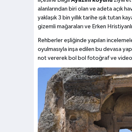
ilçesine bağlı
Ayazini köyünü
ziyaret
alanlarından biri olan ve adeta açık ha
yaklaşık 3 bin yıllık tarihe ışık tutan 
gizemli mağaraları ve Erken Hristiyanl
Rehberler eşliğinde yapılan inceleme
oyulmasıyla inşa edilen bu devasa yapı
not vererek bol bol fotoğraf ve video 