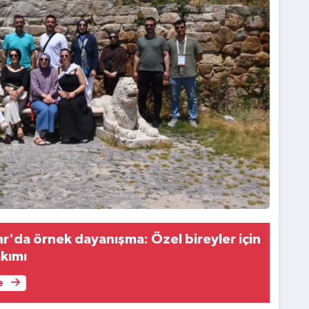
r'da örnek dayanışma: Özel bireyler için
akımı
e