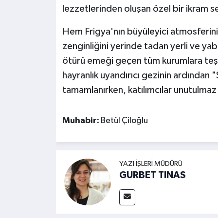
lezzetlerinden oluşan özel bir ikram s
Hem Frigya'nın büyüleyici atmosferin
zenginliğini yerinde tadan yerli ve yab
ötürü emeği geçen tüm kurumlara teşe
hayranlık uyandırıcı gezinin ardından
tamamlanırken, katılımcılar unutulmaz a
Muhabir:
Betül Çiloğlu
YAZI İŞLERI MÜDÜRÜ
GURBET TINAS