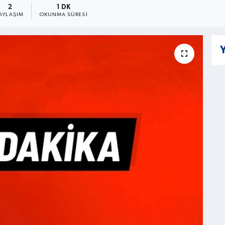
2
1 DK
AYLAŞIM
OKUNMA SÜRESI
Y