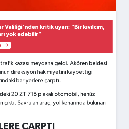
Valiliği'nden kritik uyarı: "Bir kıvılcım,
rı yok edebilir"
e
 trafik kazası meydana geldi. Akören beldesi
nün direksiyon hakimiyetini kaybettiği
ındaki bariyerlere çarptı.
ndeki 20 ZT 718 plakalı otomobil, henüz
 çıktı. Savrulan araç, yol kenarında bulunan
LERE ÇARPTI