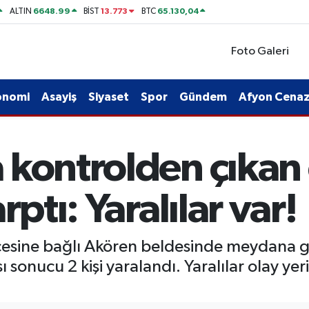
6648.99
13.773
65.130,04
ALTIN
BİST
BTC
Foto Galeri
onomi
Asayiş
Siyaset
Spor
Gündem
Afyon Cenaze
 kontrolden çıkan
rptı: Yaralılar var!
çesine bağlı Akören beldesinde meydana g
 sonucu 2 kişi yaralandı. Yaralılar olay ye