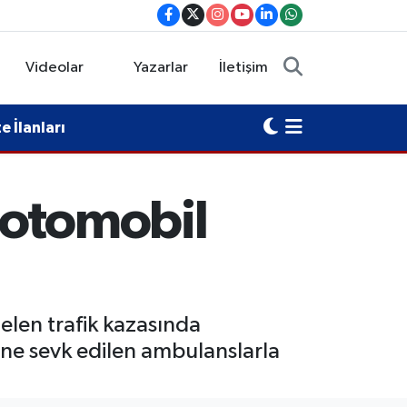
Videolar
Yazarlar
İletişim
 İlanları
 otomobil
elen trafik kazasında
rine sevk edilen ambulanslarla