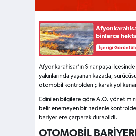
Afyonkarahisar 
binlerce hekta
İçeriği Görüntül
Afyonkarahisar’ın Sinanpaşa ilçesinde
yakınlarında yaşanan kazada, sürücüsü
otomobil kontrolden çıkarak yol kenar
Edinilen bilgilere göre A.Ö. yönetimi
belirlenemeyen bir nedenle kontrolden
bariyerlere çarparak durabildi.
OTOMOBİL BARİYER