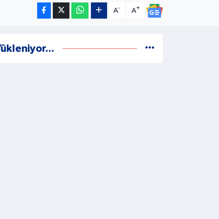
-
+
A
A
ükleniyor...