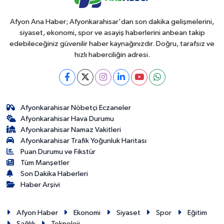
Afyon Ana Haber; Afyonkarahisar'dan son dakika gelişmelerini,
siyaset, ekonomi, spor ve asayiş haberlerini anbean takip
edebileceğiniz güvenilir haber kaynağınızdır. Doğru, tarafsız ve
hızlı haberciliğin adresi.
Afyonkarahisar Nöbetçi Eczaneler
Afyonkarahisar Hava Durumu
Afyonkarahisar Namaz Vakitleri
Afyonkarahisar Trafik Yoğunluk Haritası
Puan Durumu ve Fikstür
Tüm Manşetler
Son Dakika Haberleri
Haber Arşivi
Afyon Haber
Ekonomi
Siyaset
Spor
Eğitim
Sağlık
Teknoloji