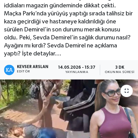
iddiaları magazin gündeminde dikkat çekti.
Kültür - Sanat
Maçka Parkı’nda yürüyüş yaptığı sırada talihsiz bir
kaza geçirdiği ve hastaneye kaldırıldığı öne
Yaşam
sürülen Demirel’in son durumu merak konusu
oldu. Peki, Sevda Demirel’in sağlık durumu nasıl?
Ayağını mı kırdı? Sevda Demirel ne açıklama
yaptı? İşte detaylar...
KEVSER ARSLAN
14.05.2026 - 15:37
3 DK
EDITÖR
YAYINLANMA
OKUNMA SÜRESI