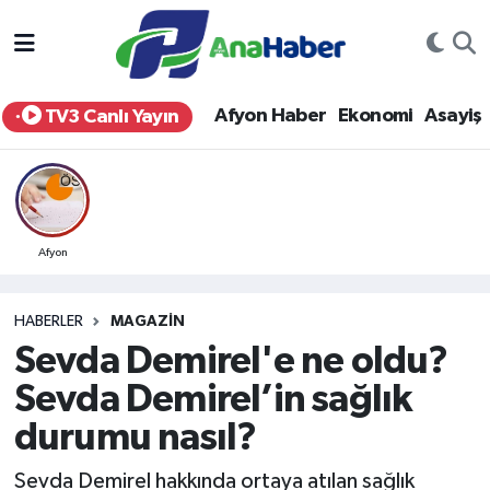
Yurt Haber
Afyonkarahisar Nöbetçi Eczaneler
Afyon Haber
Ekonomi
Asayiş
TV3 Canlı Yayın
Afyon Haber
Afyonkarahisar Hava Durumu
Ekonomi
Afyonkarahisar Namaz Vakitleri
Siyaset
Afyonkarahisar Trafik Yoğunluk Haritası
Afyon
Spor
Süper Lig Puan Durumu ve Fikstür
HABERLER
MAGAZIN
Sevda Demirel'e ne oldu?
Eğitim
Tüm Manşetler
Sevda Demirel’in sağlık
Sağlık
Son Dakika Haberleri
durumu nasıl?
Teknoloji
Haber Arşivi
Sevda Demirel hakkında ortaya atılan sağlık