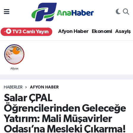
Yurt Haber
Afyonkarahisar Nöbetçi Eczaneler
Afyon Haber
Ekonomi
Asayiş
TV3 Canlı Yayın
Afyon Haber
Afyonkarahisar Hava Durumu
Ekonomi
Afyonkarahisar Namaz Vakitleri
Siyaset
Afyonkarahisar Trafik Yoğunluk Haritası
Afyon
Spor
Süper Lig Puan Durumu ve Fikstür
HABERLER
AFYON HABER
Salar ÇPAL
Eğitim
Tüm Manşetler
Öğrencilerinden Geleceğe
Sağlık
Son Dakika Haberleri
Yatırım: Mali Müşavirler
Odası’na Mesleki Çıkarma!
Teknoloji
Haber Arşivi