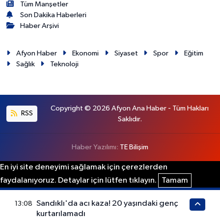
Tüm Manşetler
Son Dakika Haberleri
Haber Arşivi
Afyon Haber
Ekonomi
Siyaset
Spor
Eğitim
Sağlık
Teknoloji
Copyright © 2026 Afyon Ana Haber - Tüm Hakları
RSS
Saklıdır.
Haber Yazılımı:
TE Bilişim
En iyi site deneyimi sağlamak için çerezlerden
faydalanıyoruz. Detaylar için lütfen tıklayın.
Tamam
Sandıklı'da acı kaza! 20 yaşındaki genç
13:08
kurtarılamadı