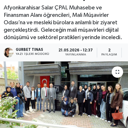
Afyonkarahisar Salar ÇPAL Muhasebe ve
Kültür - Sanat
Finansman Alanı öğrencileri, Mali Müşavirler
Odası’na ve mesleki bürolara anlamlı bir ziyaret
Yaşam
gerçekleştirdi. Geleceğin mali müşavirleri dijital
dönüşümü ve sektörel pratikleri yerinde inceledi.
GURBET TINAS
21.05.2026 - 12:37
2
YAZI İŞLERI MÜDÜRÜ
YAYINLANMA
PAYLAŞIM