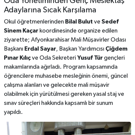
Oda Yönetiminden Genç Meslektaş
Adaylarına Sıcak Karşılama
Okul öğretmenlerinden
Bilal Bulut
ve
Sedef
Sinem Kaçar
koordinesinde organize edilen
ziyarette; Afyonkarahisar Mali Müşavirler Odası
Başkanı
Erdal Sayar
, Başkan Yardımcısı
Çiğdem
Pınar Kılıç
ve Oda Sekreteri
Yusuf Tür
gençleri
makamlarında ağırladı. Program kapsamında
öğrencilere muhasebe mesleğinin önemi, güncel
çalışma alanları ve gelecekte mali müşavir
olabilmek için yürütülmesi gereken yasal staj ve
sınav süreçleri hakkında kapsamlı bir sunum
yapıldı.