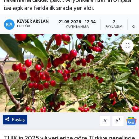
ise açık ara farkla ilk sırada yer aldı.
Kültür - Sanat
KEVSER ARSLAN
21.05.2026 - 12:34
2
Yaşam
EDITÖR
YAYINLANMA
PAYLAŞIM
OK
Paylaş
-
+
A
A
TÜİK’in 2025 yılı verilerine göre Türkiye genelinde