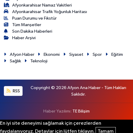
Afyonkarahisar Namaz Vakitleri
Afyonkarahisar Trafik Yoğunluk Haritası
Puan Durumu ve Fikstür
Tüm Manşetler
Son Dakika Haberleri
Haber Arşivi
Afyon Haber
Ekonomi
Siyaset
Spor
Eğitim
Sağlık
Teknoloji
Copyright © 2026 Afyon Ana Haber - Tüm Hakları
RSS
Saklıdır.
Haber Yazılımı:
TE Bilişim
En iyi site deneyimi sağlamak için çerezlerden
faydalanıyoruz. Detaylar için lütfen tıklayın.
Tamam