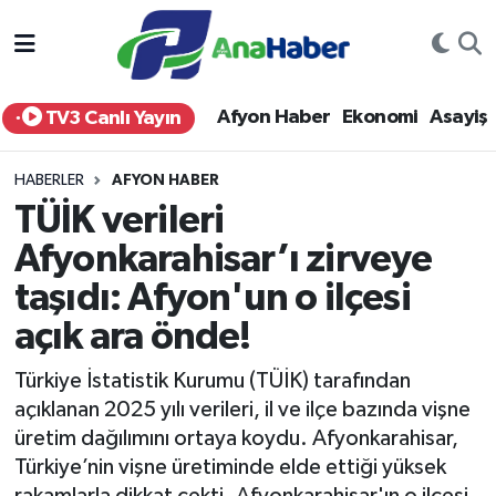
Yurt Haber
Afyonkarahisar Nöbetçi Eczaneler
Afyon Haber
Ekonomi
Asayiş
TV3 Canlı Yayın
Afyon Haber
Afyonkarahisar Hava Durumu
HABERLER
AFYON HABER
Ekonomi
Afyonkarahisar Namaz Vakitleri
TÜİK verileri
Afyonkarahisar’ı zirveye
Siyaset
Afyonkarahisar Trafik Yoğunluk Haritası
taşıdı: Afyon'un o ilçesi
Spor
Süper Lig Puan Durumu ve Fikstür
açık ara önde!
Eğitim
Tüm Manşetler
Türkiye İstatistik Kurumu (TÜİK) tarafından
açıklanan 2025 yılı verileri, il ve ilçe bazında vişne
Sağlık
Son Dakika Haberleri
üretim dağılımını ortaya koydu. Afyonkarahisar,
Türkiye’nin vişne üretiminde elde ettiği yüksek
Teknoloji
Haber Arşivi
rakamlarla dikkat çekti. Afyonkarahisar'ın o ilçesi