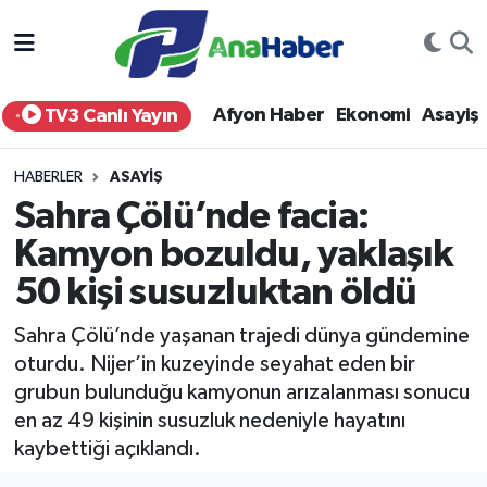
Yurt Haber
Afyonkarahisar Nöbetçi Eczaneler
Afyon Haber
Ekonomi
Asayiş
TV3 Canlı Yayın
Afyon Haber
Afyonkarahisar Hava Durumu
HABERLER
ASAYIŞ
Ekonomi
Afyonkarahisar Namaz Vakitleri
Sahra Çölü’nde facia:
Kamyon bozuldu, yaklaşık
Siyaset
Afyonkarahisar Trafik Yoğunluk Haritası
50 kişi susuzluktan öldü
Spor
Süper Lig Puan Durumu ve Fikstür
Sahra Çölü’nde yaşanan trajedi dünya gündemine
Eğitim
Tüm Manşetler
oturdu. Nijer’in kuzeyinde seyahat eden bir
grubun bulunduğu kamyonun arızalanması sonucu
Sağlık
Son Dakika Haberleri
en az 49 kişinin susuzluk nedeniyle hayatını
kaybettiği açıklandı.
Teknoloji
Haber Arşivi