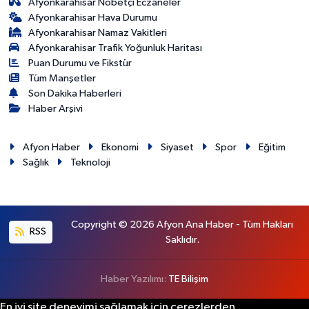
Afyonkarahisar Nöbetçi Eczaneler
Afyonkarahisar Hava Durumu
Afyonkarahisar Namaz Vakitleri
Afyonkarahisar Trafik Yoğunluk Haritası
Puan Durumu ve Fikstür
Tüm Manşetler
Son Dakika Haberleri
Haber Arşivi
Afyon Haber
Ekonomi
Siyaset
Spor
Eğitim
Sağlık
Teknoloji
Copyright © 2026 Afyon Ana Haber - Tüm Hakları
RSS
Saklıdır.
Haber Yazılımı:
TE Bilişim
En iyi site deneyimi sağlamak için çerezlerden