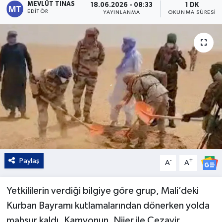
MEVLÜT TINAS
18.06.2026 - 08:33
1 DK
EDITÖR
YAYINLANMA
OKUNMA SÜRESI
Kültür - Sanat
Yaşam
Paylaş
-
+
A
A
Yetkililerin verdiği bilgiye göre grup, Mali’deki
Kurban Bayramı kutlamalarından dönerken yolda
mahsur kaldı. Kamyonun, Nijer ile Cezayir