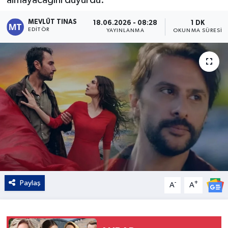
Kültür - Sanat
MEVLÜT TINAS
18.06.2026 - 08:28
1 DK
EDITÖR
YAYINLANMA
OKUNMA SÜRESI
Yaşam
Paylaş
-
+
A
A