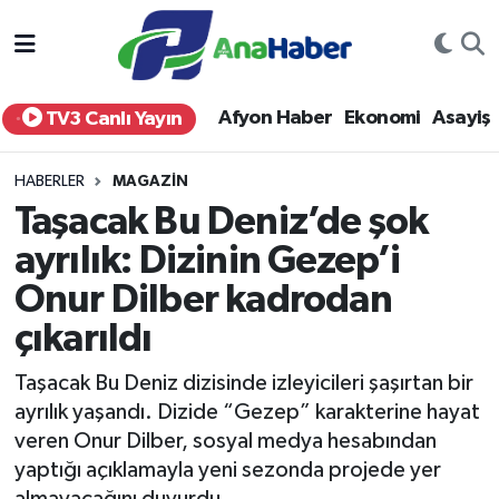
Yurt Haber
Afyonkarahisar Nöbetçi Eczaneler
Afyon Haber
Ekonomi
Asayiş
TV3 Canlı Yayın
Afyon Haber
Afyonkarahisar Hava Durumu
HABERLER
MAGAZIN
Ekonomi
Afyonkarahisar Namaz Vakitleri
Taşacak Bu Deniz’de şok
ayrılık: Dizinin Gezep’i
Siyaset
Afyonkarahisar Trafik Yoğunluk Haritası
Onur Dilber kadrodan
Spor
Süper Lig Puan Durumu ve Fikstür
çıkarıldı
Eğitim
Tüm Manşetler
Taşacak Bu Deniz dizisinde izleyicileri şaşırtan bir
ayrılık yaşandı. Dizide “Gezep” karakterine hayat
Sağlık
Son Dakika Haberleri
veren Onur Dilber, sosyal medya hesabından
yaptığı açıklamayla yeni sezonda projede yer
Teknoloji
Haber Arşivi
almayacağını duyurdu.