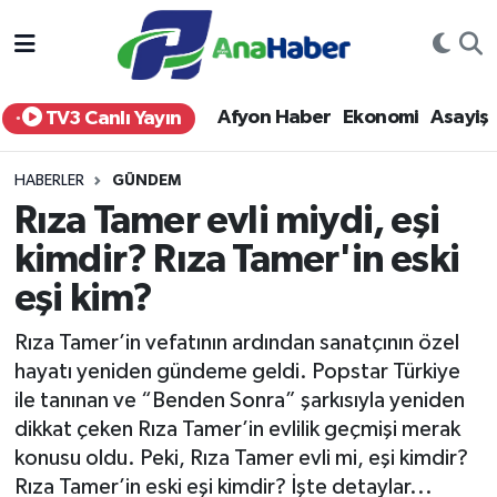
Yurt Haber
Afyonkarahisar Nöbetçi Eczaneler
Afyon Haber
Ekonomi
Asayiş
TV3 Canlı Yayın
Afyon Haber
Afyonkarahisar Hava Durumu
HABERLER
GÜNDEM
Ekonomi
Afyonkarahisar Namaz Vakitleri
Rıza Tamer evli miydi, eşi
kimdir? Rıza Tamer'in eski
Siyaset
Afyonkarahisar Trafik Yoğunluk Haritası
eşi kim?
Spor
Süper Lig Puan Durumu ve Fikstür
Rıza Tamer’in vefatının ardından sanatçının özel
Eğitim
Tüm Manşetler
hayatı yeniden gündeme geldi. Popstar Türkiye
ile tanınan ve “Benden Sonra” şarkısıyla yeniden
Sağlık
Son Dakika Haberleri
dikkat çeken Rıza Tamer’in evlilik geçmişi merak
konusu oldu. Peki, Rıza Tamer evli mi, eşi kimdir?
Teknoloji
Haber Arşivi
Rıza Tamer’in eski eşi kimdir? İşte detaylar...