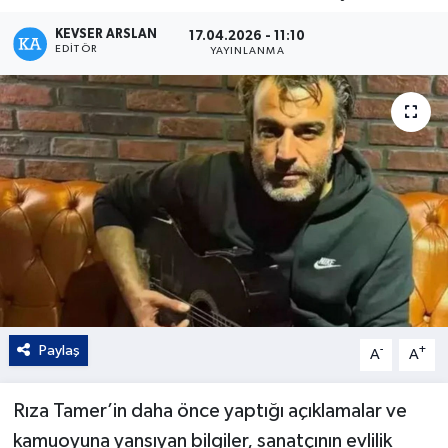
Kültür - Sanat
KEVSER ARSLAN
17.04.2026 - 11:10
EDITÖR
YAYINLANMA
Yaşam
Paylaş
-
+
A
A
Rıza Tamer’in daha önce yaptığı açıklamalar ve
kamuoyuna yansıyan bilgiler, sanatçının evlilik