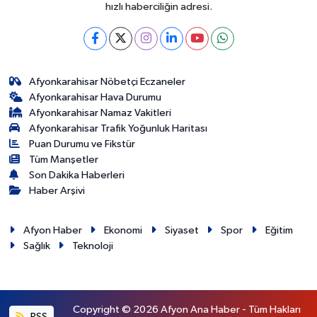
hızlı haberciliğin adresi.
Afyonkarahisar Nöbetçi Eczaneler
Afyonkarahisar Hava Durumu
Afyonkarahisar Namaz Vakitleri
Afyonkarahisar Trafik Yoğunluk Haritası
Puan Durumu ve Fikstür
Tüm Manşetler
Son Dakika Haberleri
Haber Arşivi
Afyon Haber
Ekonomi
Siyaset
Spor
Eğitim
Sağlık
Teknoloji
Copyright © 2026 Afyon Ana Haber - Tüm Hakları