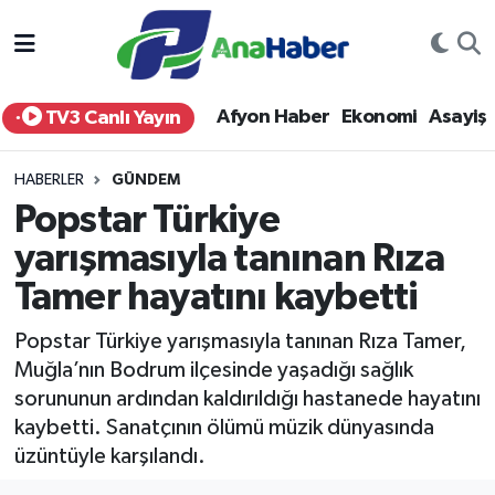
Yurt Haber
Afyonkarahisar Nöbetçi Eczaneler
Afyon Haber
Ekonomi
Asayiş
TV3 Canlı Yayın
Afyon Haber
Afyonkarahisar Hava Durumu
HABERLER
GÜNDEM
Ekonomi
Afyonkarahisar Namaz Vakitleri
Popstar Türkiye
yarışmasıyla tanınan Rıza
Siyaset
Afyonkarahisar Trafik Yoğunluk Haritası
Tamer hayatını kaybetti
Spor
Süper Lig Puan Durumu ve Fikstür
Popstar Türkiye yarışmasıyla tanınan Rıza Tamer,
Eğitim
Tüm Manşetler
Muğla’nın Bodrum ilçesinde yaşadığı sağlık
sorununun ardından kaldırıldığı hastanede hayatını
Sağlık
Son Dakika Haberleri
kaybetti. Sanatçının ölümü müzik dünyasında
üzüntüyle karşılandı.
Teknoloji
Haber Arşivi