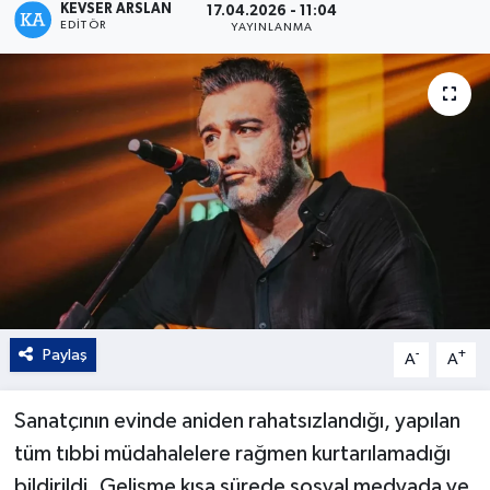
KEVSER ARSLAN
17.04.2026 - 11:04
EDITÖR
YAYINLANMA
Kültür - Sanat
Yaşam
Paylaş
-
+
A
A
Sanatçının evinde aniden rahatsızlandığı, yapılan
tüm tıbbi müdahalelere rağmen kurtarılamadığı
bildirildi. Gelişme kısa sürede sosyal medyada ve