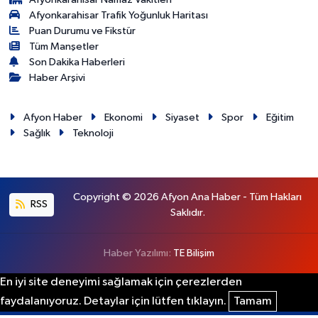
Afyonkarahisar Trafik Yoğunluk Haritası
Puan Durumu ve Fikstür
Tüm Manşetler
Son Dakika Haberleri
Haber Arşivi
Afyon Haber
Ekonomi
Siyaset
Spor
Eğitim
Sağlık
Teknoloji
Copyright © 2026 Afyon Ana Haber - Tüm Hakları
RSS
Saklıdır.
Haber Yazılımı:
TE Bilişim
En iyi site deneyimi sağlamak için çerezlerden
faydalanıyoruz. Detaylar için lütfen tıklayın.
Tamam