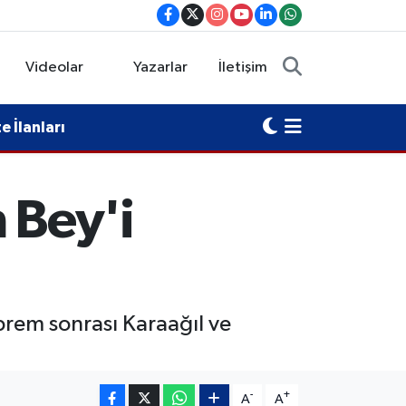
Videolar
Yazarlar
İletişim
 İlanları
 Bey'i
em sonrası Karaağıl ve
-
+
A
A