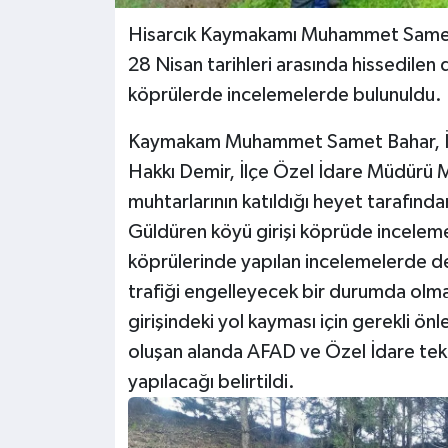
Hisarcık Kaymakamı Muhammet Samet B
28 Nisan tarihleri arasında hissedilen
köprülerde incelemelerde bulunuldu.
Kaymakam Muhammet Samet Bahar, İl 
Hakkı Demir, İlçe Özel İdare Müdürü 
muhtarlarının katıldığı heyet tarafınd
Güldüren köyü girişi köprüde incelem
köprülerinde yapılan incelemelerde de
trafiği engelleyecek bir durumda olma
girişindeki yol kayması için gerekli ön
oluşan alanda AFAD ve Özel İdare tekn
yapılacağı belirtildi.