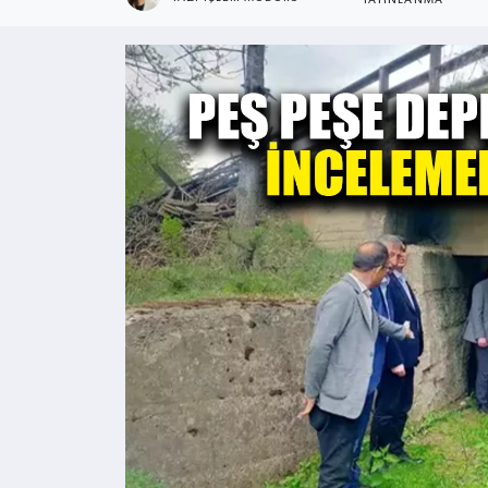
YAYINLANMA
Kültür - Sanat
Yaşam