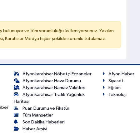
ş bulunuyor ve tüm sorumluluğu üstleniyorsunuz. Yazılan
, Karahisar Medya hiçbir şekilde sorumlu tutulamaz.
Afyonkarahisar Nöbetçi Eczaneler
Afyon Haber
Afyonkarahisar Hava Durumu
Siyaset
Afyonkarahisar Namaz Vakitleri
Eğitim
Afyonkarahisar Trafik Yoğunluk
Teknoloji
Haritası
haber
Puan Durumu ve Fikstür
Tüm Manşetler
Son Dakika Haberleri
Haber Arşivi