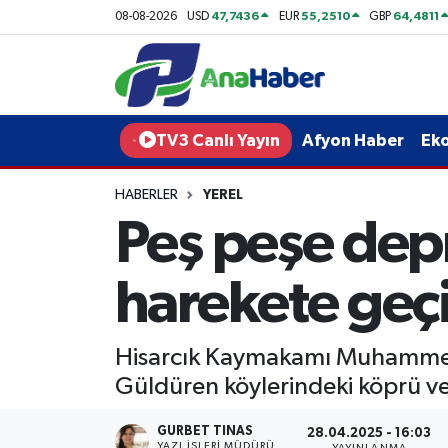
47,7436
55,2510
64,4811
08-08-2026
USD
EUR
GBP
Yurt Haber
Afyonkarahisar Nöbetçi Eczaneler
Afyon Haber
Afyonkarahisar Hava Durumu
TV3 Canlı Yayın
Afyon Haber
Ek
Ekonomi
Afyonkarahisar Namaz Vakitleri
HABERLER
YEREL
Peş peşe de
Siyaset
Afyonkarahisar Trafik Yoğunluk Haritası
Spor
Süper Lig Puan Durumu ve Fikstür
harekete geçi
Eğitim
Tüm Manşetler
Hisarcık Kaymakamı Muhammet 
Sağlık
Son Dakika Haberleri
Güldüren köylerindeki köprü ve
Teknoloji
Haber Arşivi
GURBET TINAS
28.04.2025 - 16:03
YAZI İŞLERI MÜDÜRÜ