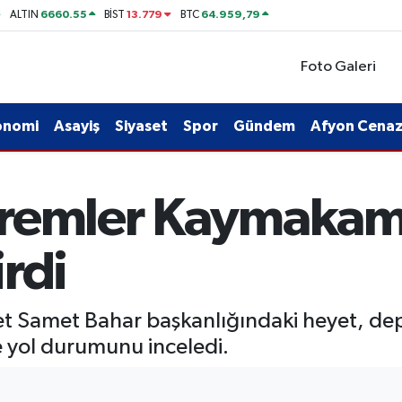
6660.55
13.779
64.959,79
ALTIN
BİST
BTC
Foto Galeri
onomi
Asayiş
Siyaset
Spor
Gündem
Afyon Cenaze
premler Kaymakam
rdi
Samet Bahar başkanlığındaki heyet, depr
 yol durumunu inceledi.