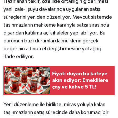
Hazırlanan teklif, özellikle ortaklığın giderilmesi
yani izale-i şuyu davalarında uygulanan satış
süreçlerini yeniden düzenliyor. Mevcut sistemde
taşınmazların mahkeme kararıyla satışı sırasında
dışarıdan katılıma açık ihaleler yapılabiliyor. Bu
durumun bazı durumlarda mülklerin gerçek
değerinin altında el değiştirmesine yol açtığı
ifade ediliyor.
Fiyatı duyan bu kafeye
akın ediyor: Emeklilere
çay ve kahve 5 TL!
Yeni düzenleme ile birlikte, miras yoluyla kalan
taşınmazların satış sürecinde daha korumacı bir