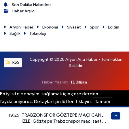
Son Dakika Haberleri
Haber Arşivi
Afyon Haber
Ekonomi
Siyaset
Spor
Eğitim
Sağlık
Teknoloji
Copyright © 2026 Afyon Ana Haber - Tüm Hakları
RSS
Saklıdır.
Haber Yazılımı:
TE Bilişim
En iyi site deneyimi sağlamak için çerezlerden
faydalanıyoruz. Detaylar için lütfen tıklayın.
Tamam
TRABZONSPOR GÖZTEPE MAÇI CANLI
19:25
İZLE: Göztepe Trabzonspor maçı saat
kaçta, hangi kanalda, nerede izlenir?