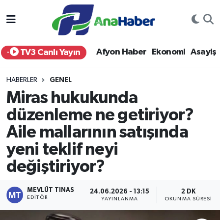
Yurt Haber
Afyonkarahisar Nöbetçi Eczaneler
Afyon Haber
Ekonomi
Asayiş
TV3 Canlı Yayın
Afyon Haber
Afyonkarahisar Hava Durumu
HABERLER
GENEL
Ekonomi
Afyonkarahisar Namaz Vakitleri
Miras hukukunda
düzenleme ne getiriyor?
Siyaset
Afyonkarahisar Trafik Yoğunluk Haritası
Aile mallarının satışında
Spor
Süper Lig Puan Durumu ve Fikstür
yeni teklif neyi
Eğitim
Tüm Manşetler
değiştiriyor?
Sağlık
Son Dakika Haberleri
MEVLÜT TINAS
24.06.2026 - 13:15
2 DK
EDITÖR
YAYINLANMA
OKUNMA SÜRESI
Teknoloji
Haber Arşivi