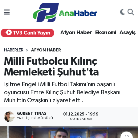
Yurt Haber
Afyonkarahisar Nöbetçi Eczaneler
Afyon Haber
Ekonomi
Asayiş
TV3 Canlı Yayın
Afyon Haber
Afyonkarahisar Hava Durumu
HABERLER
AFYON HABER
Ekonomi
Afyonkarahisar Namaz Vakitleri
Milli Futbolcu Kılınç
Memleketi Şuhut'ta
Siyaset
Afyonkarahisar Trafik Yoğunluk Haritası
İşitme Engelli Milli Futbol Takımı’nın başarılı
Spor
Süper Lig Puan Durumu ve Fikstür
oyuncusu Emre Kılınç Şuhut Belediye Başkanı
Muhittin Özaşkın’ı ziyaret etti.
Eğitim
Tüm Manşetler
GURBET TINAS
01.12.2025 - 19:19
Sağlık
Son Dakika Haberleri
YAZI İŞLERI MÜDÜRÜ
YAYINLANMA
Teknoloji
Haber Arşivi