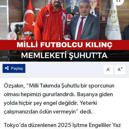
Kültür - Sanat
Yaşam
Paylaş
-
+
A
A
Özşakın, “Milli Takımda Şuhutlu bir sporcunun
olması hepimizi gururlandırdı. Başarıya giden
yolda hiçbir şey engel değildir. Yeterki
çalışmanızdan ödün vermeyin” dedi.
Tokyo’da düzenlenen 2025 İşitme Engelliler Yaz