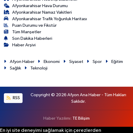
Afyonkarahisar Hava Durumu
Afyonkarahisar Namaz Vakitleri
Afyonkarahisar Trafik Yoğunluk Haritası
Puan Durumu ve Fikstür
Tüm Manşetler
Son Dakika Haberleri
Haber Arşivi
Afyon Haber
Ekonomi
Siyaset
Spor
Eğitim
Sağlık
Teknoloji
Copyright © 2026 Afyon Ana Haber - Tüm Hakları
RSS
Saklıdır.
Haber Yazılımı:
TE Bilişim
En iyi site deneyimi sağlamak için çerezlerden