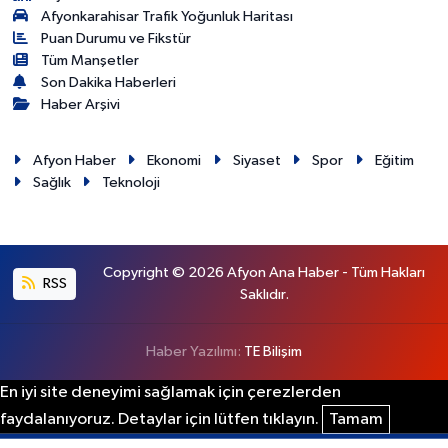
Afyonkarahisar Trafik Yoğunluk Haritası
Puan Durumu ve Fikstür
Tüm Manşetler
Son Dakika Haberleri
Haber Arşivi
Afyon Haber
Ekonomi
Siyaset
Spor
Eğitim
Sağlık
Teknoloji
Copyright © 2026 Afyon Ana Haber - Tüm Hakları
RSS
Saklıdır.
Haber Yazılımı:
TE Bilişim
En iyi site deneyimi sağlamak için çerezlerden
faydalanıyoruz. Detaylar için lütfen tıklayın.
Tamam