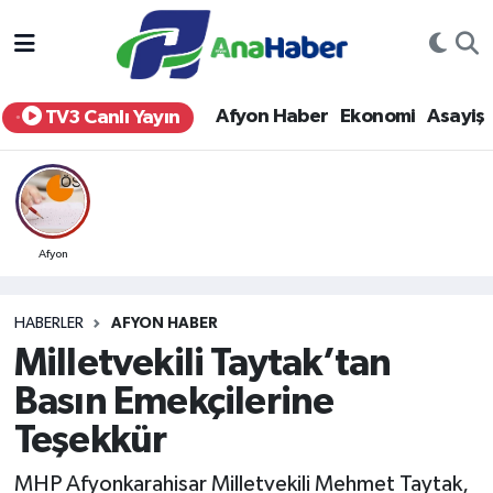
Yurt Haber
Afyonkarahisar Nöbetçi Eczaneler
Afyon Haber
Ekonomi
Asayiş
TV3 Canlı Yayın
Afyon Haber
Afyonkarahisar Hava Durumu
Ekonomi
Afyonkarahisar Namaz Vakitleri
Siyaset
Afyonkarahisar Trafik Yoğunluk Haritası
Afyon
Spor
Süper Lig Puan Durumu ve Fikstür
HABERLER
AFYON HABER
Milletvekili Taytak’tan
Eğitim
Tüm Manşetler
Basın Emekçilerine
Sağlık
Son Dakika Haberleri
Teşekkür
Teknoloji
Haber Arşivi
MHP Afyonkarahisar Milletvekili Mehmet Taytak,