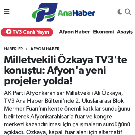
Yurt Haber
Afyonkarahisar Nöbetçi Eczaneler
Afyon Haber
Ekonomi
Asayiş
TV3 Canlı Yayın
Afyon Haber
Afyonkarahisar Hava Durumu
HABERLER
AFYON HABER
Ekonomi
Afyonkarahisar Namaz Vakitleri
Milletvekili Özkaya TV3'te
konuştu: Afyon'a yeni
Siyaset
Afyonkarahisar Trafik Yoğunluk Haritası
projeler yolda!
Spor
Süper Lig Puan Durumu ve Fikstür
AK Parti Afyonkarahisar Milletvekili Ali Özkaya,
Eğitim
Tüm Manşetler
TV3 Ana Haber Bülteni'nde 2. Uluslararası Blok
Mermer Fuarı’nın kente önemli katkılar sunduğunu
Sağlık
Son Dakika Haberleri
belirterek Afyonkarahisar’a fuar ve kongre
merkezi kazandırılması için çalışmaların sürdüğünü
Teknoloji
Haber Arşivi
açıkladı. Özkaya, kapalı fuar alanı için alternatif