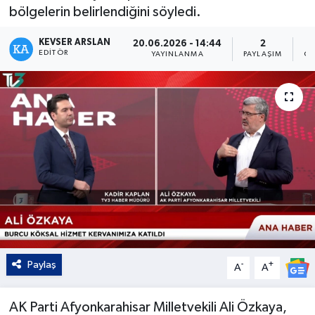
bölgelerin belirlendiğini söyledi.
Kültür - Sanat
KEVSER ARSLAN
20.06.2026 - 14:44
2
EDITÖR
YAYINLANMA
PAYLAŞIM
OK
Yaşam
Paylaş
-
+
A
A
AK Parti Afyonkarahisar Milletvekili Ali Özkaya,