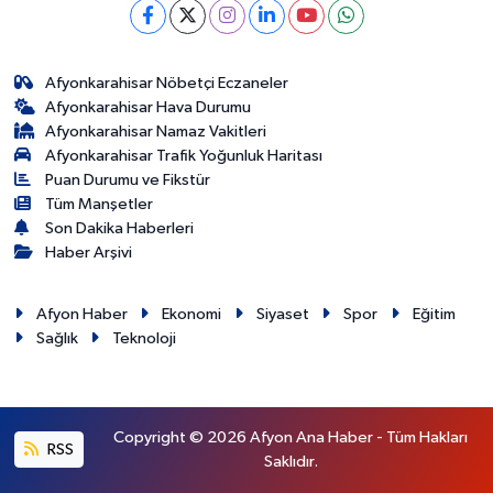
Afyonkarahisar Nöbetçi Eczaneler
Afyonkarahisar Hava Durumu
Afyonkarahisar Namaz Vakitleri
Afyonkarahisar Trafik Yoğunluk Haritası
Puan Durumu ve Fikstür
Tüm Manşetler
Son Dakika Haberleri
Haber Arşivi
Afyon Haber
Ekonomi
Siyaset
Spor
Eğitim
Sağlık
Teknoloji
Copyright © 2026 Afyon Ana Haber - Tüm Hakları
RSS
Saklıdır.