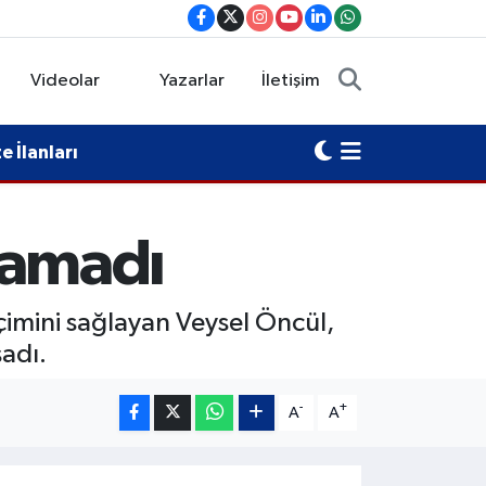
Videolar
Yazarlar
İletişim
 İlanları
Alamadı
çimini sağlayan Veysel Öncül,
adı.
-
+
A
A