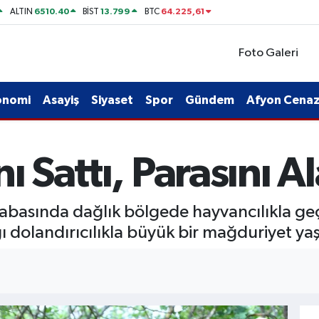
6510.40
13.799
64.225,61
ALTIN
BİST
BTC
Foto Galeri
onomi
Asayiş
Siyaset
Spor
Gündem
Afyon Cenaze
nı Sattı, Parasını 
abasında dağlık bölgede hayvancılıkla ge
 dolandırıcılıkla büyük bir mağduriyet yaş