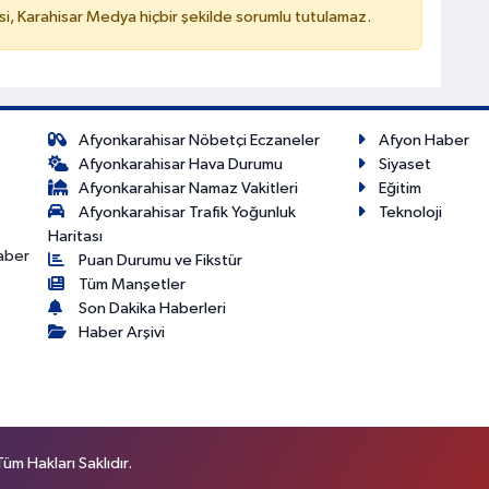
, Karahisar Medya hiçbir şekilde sorumlu tutulamaz.
Afyonkarahisar Nöbetçi Eczaneler
Afyon Haber
Afyonkarahisar Hava Durumu
Siyaset
Afyonkarahisar Namaz Vakitleri
Eğitim
Afyonkarahisar Trafik Yoğunluk
Teknoloji
Haritası
haber
Puan Durumu ve Fikstür
Tüm Manşetler
Son Dakika Haberleri
Haber Arşivi
m Hakları Saklıdır.