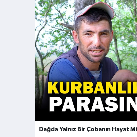
Kültür - Sanat
Yaşam
Dağda Yalnız Bir Çobanın Hayat M