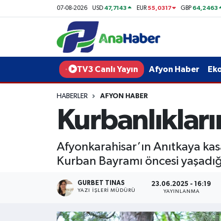
47,7143
55,0317
64,2463
07-08-2026
USD
EUR
GBP
Yurt Haber
Afyonkarahisar Nöbetçi Eczaneler
Afyon Haber
Afyonkarahisar Hava Durumu
TV3 Canlı Yayın
Afyon Haber
Ek
Ekonomi
Afyonkarahisar Namaz Vakitleri
HABERLER
AFYON HABER
Kurbanlıkları
Siyaset
Afyonkarahisar Trafik Yoğunluk Haritası
Spor
Süper Lig Puan Durumu ve Fikstür
Afyonkarahisar’ın Anıtkaya kas
Kurban Bayramı öncesi yaşadığı
Eğitim
Tüm Manşetler
GURBET TINAS
23.06.2025 - 16:19
Sağlık
Son Dakika Haberleri
YAZI İŞLERI MÜDÜRÜ
YAYINLANMA
Teknoloji
Haber Arşivi