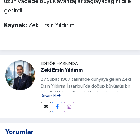
uzun vadede büyük avantajlar sağlayacağını dile
getirdi.
Kaynak:
Zeki Ersin Yıldırım
EDITÖR HAKKINDA
Zeki Ersin Yıldırım
27 Şubat 1987 tarihinde dünyaya gelen Zeki
Ersin Yıldırım, İstanbul’da doğup büyümüş bir
isimdir. Yıldırım, Google Keşfet alanında
Devam Et
geliştirdiği özgün yöntemlerle Türkiye’de bu
alanda fark yaratan isimlerden biri olmuştur.
İçeriklerin doğru başlıklarla hazırlanması,
görsel uyumun sağlanması ve kullanıcı
davranışlarının analiz edilmesi gibi detaylar, bu
Yorumlar
başarının temelini oluşturur.