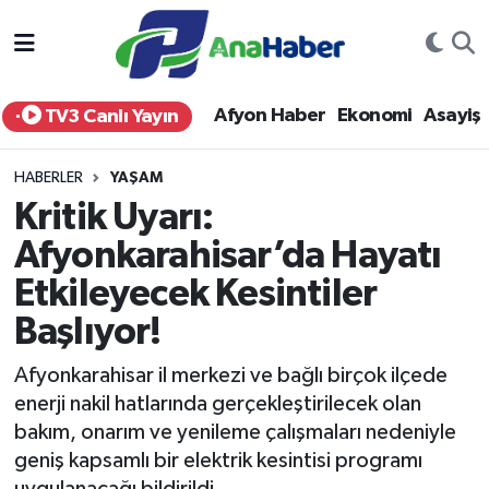
Yurt Haber
Afyonkarahisar Nöbetçi Eczaneler
Afyon Haber
Ekonomi
Asayiş
TV3 Canlı Yayın
Afyon Haber
Afyonkarahisar Hava Durumu
HABERLER
YAŞAM
Ekonomi
Afyonkarahisar Namaz Vakitleri
Kritik Uyarı:
Afyonkarahisar’da Hayatı
Siyaset
Afyonkarahisar Trafik Yoğunluk Haritası
Etkileyecek Kesintiler
Spor
Süper Lig Puan Durumu ve Fikstür
Başlıyor!
Eğitim
Tüm Manşetler
Afyonkarahisar il merkezi ve bağlı birçok ilçede
enerji nakil hatlarında gerçekleştirilecek olan
Sağlık
Son Dakika Haberleri
bakım, onarım ve yenileme çalışmaları nedeniyle
geniş kapsamlı bir elektrik kesintisi programı
Teknoloji
Haber Arşivi
uygulanacağı bildirildi.