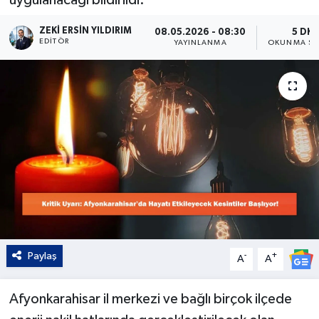
Kültür - Sanat
ZEKI ERSIN YILDIRIM
08.05.2026 - 08:30
5 DK
EDITÖR
YAYINLANMA
OKUNMA SÜ
Yaşam
Paylaş
-
+
A
A
Afyonkarahisar il merkezi ve bağlı birçok ilçede