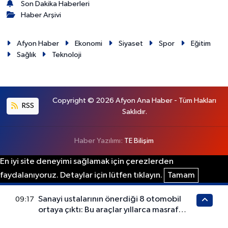
Son Dakika Haberleri
Haber Arşivi
Afyon Haber
Ekonomi
Siyaset
Spor
Eğitim
Sağlık
Teknoloji
Copyright © 2026 Afyon Ana Haber - Tüm Hakları
RSS
Saklıdır.
Haber Yazılımı:
TE Bilişim
En iyi site deneyimi sağlamak için çerezlerden
faydalanıyoruz. Detaylar için lütfen tıklayın.
Tamam
Sanayi ustalarının önerdiği 8 otomobil
09:17
ortaya çıktı: Bu araçlar yıllarca masraf
çıkarmıyor