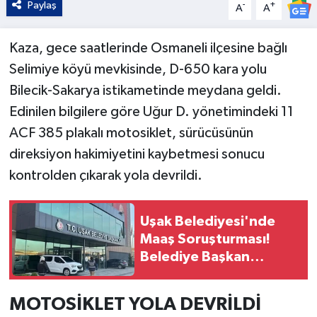
Paylaş
-
+
A
A
Kaza, gece saatlerinde Osmaneli ilçesine bağlı
Selimiye köyü mevkisinde, D-650 kara yolu
Bilecik-Sakarya istikametinde meydana geldi.
Edinilen bilgilere göre Uğur D. yönetimindeki 11
ACF 385 plakalı motosiklet, sürücüsünün
direksiyon hakimiyetini kaybetmesi sonucu
kontrolden çıkarak yola devrildi.
Uşak Belediyesi'nde
Maaş Soruşturması!
Belediye Başkan
Yardımcısı Gözaltına
Alındı
MOTOSİKLET YOLA DEVRİLDİ