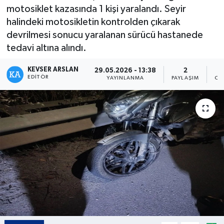
motosiklet kazasında 1 kişi yaralandı. Seyir
Kültür - Sanat
halindeki motosikletin kontrolden çıkarak
devrilmesi sonucu yaralanan sürücü hastanede
Yaşam
tedavi altına alındı.
KEVSER ARSLAN
29.05.2026 - 13:38
2
EDITÖR
YAYINLANMA
PAYLAŞIM
OK