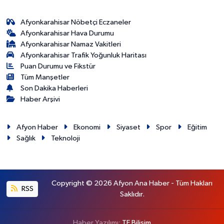
Afyonkarahisar Nöbetçi Eczaneler
Afyonkarahisar Hava Durumu
Afyonkarahisar Namaz Vakitleri
Afyonkarahisar Trafik Yoğunluk Haritası
Puan Durumu ve Fikstür
Tüm Manşetler
Son Dakika Haberleri
Haber Arşivi
Afyon Haber
Ekonomi
Siyaset
Spor
Eğitim
Sağlık
Teknoloji
Copyright © 2026 Afyon Ana Haber - Tüm Hakları
RSS
Saklıdır.
Haber Yazılımı:
TE Bilişim