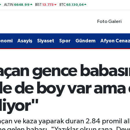
6648.99
13.773
65.130,04
ALTIN
BİST
BTC
Foto Galeri
onomi
Asayiş
Siyaset
Spor
Gündem
Afyon Cenaze
açan gence babası
e de boy var ama
diyor"
açan ve kaza yaparak duran 2.84 promil al
rine gelen babası, "Yazıklar olsun sana. D