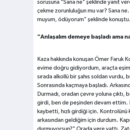
sorusuna "Sana ne" şeklinde yanıt ver
çekme zorunluluğun mu var? Sana ne. 
muyum, ödüyorum" şeklinde konuştu. Ka
"Anlaşalım demeye başladı ama na
Kaza hakkında konuşan Ömer Faruk Koca
evime doğru gidiyordum, araçta eşim
sırada alkollü bir şahıs soldan vurd
Sonrasında kaçmaya başladı. Arkasınd
Durmadı, oradan çevre yoluna çıktı, 
girdi, ben de peşinden devam ettim.
kaybetti, hızlı girdiği için. Kontrolü
arkasından geldiğim için durdum. Kapı
durmuyorsun?" Orada yere yattı. Zaten