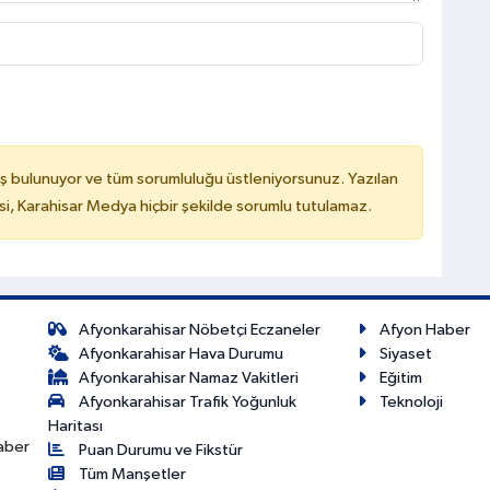
ş bulunuyor ve tüm sorumluluğu üstleniyorsunuz. Yazılan
, Karahisar Medya hiçbir şekilde sorumlu tutulamaz.
Afyonkarahisar Nöbetçi Eczaneler
Afyon Haber
Afyonkarahisar Hava Durumu
Siyaset
Afyonkarahisar Namaz Vakitleri
Eğitim
Afyonkarahisar Trafik Yoğunluk
Teknoloji
Haritası
haber
Puan Durumu ve Fikstür
Tüm Manşetler