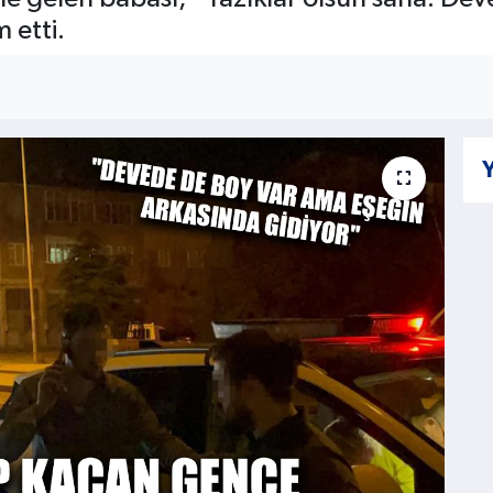
 etti.
Y