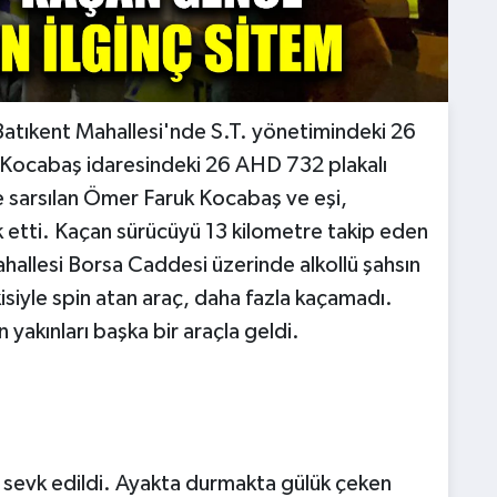
 Batıkent Mahallesi'nde S.T. yönetimindeki 26
 Kocabaş idaresindeki 26 AHD 732 plakalı
e sarsılan Ömer Faruk Kocabaş ve eşi,
rk etti. Kaçan sürücüyü 13 kilometre takip eden
lesi Borsa Caddesi üzerinde alkollü şahsın
isiyle spin atan araç, daha fazla kaçamadı.
yakınları başka bir araçla geldi.
ri sevk edildi. Ayakta durmakta gülük çeken