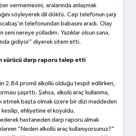
ber vermemesini, aralarında anlaşmak
ağını söyleyerek dil döktü. Cep telefonun şarjı
ocabaş'ın telefonundan babasını aradı. Olay
 seni nereye yolladım. Yazıklar olsun sana.
da gidiyor" diyerek sitem etti.
n sürücü darp raporu talep etti
nin 2.84 promil alkollü olduğu tespit edilirken,
rması şaşırttı. Şahsa, alkolü araç kullanma,
terk etmek başta olmak üzere bir dizi maddeden
kesilip, ehliyetine el koyuldu.
ia ederek hastaneden darp raporu almak
plarının "Neden alkollü araç kullanıyorsunuz?"