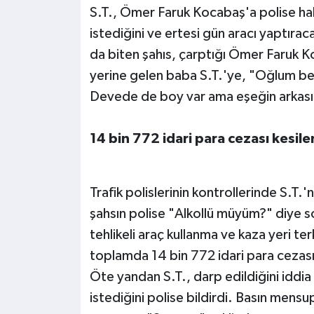
S.T., Ömer Faruk Kocabaş'a polise ha
istediğini ve ertesi gün aracı yaptırac
da biten şahıs, çarptığı Ömer Faruk K
yerine gelen baba S.T.'ye, "Oğlum ben
Devede de boy var ama eşeğin arkasın
14 bin 772 idari para cezası kesile
Trafik polislerinin kontrollerinde S.T.'
şahsın polise "Alkollü müyüm?" diye so
tehlikeli araç kullanma ve kaza yeri 
toplamda 14 bin 772 idari para cezası 
Öte yandan S.T., darp edildiğini idd
istediğini polise bildirdi. Basın mensu