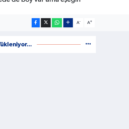
-
+
A
A
ükleniyor...