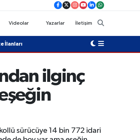
Videolar
Yazarlar
İletişim
 İlanları
ndan ilginç
 eşeğin
kollü sürücüye 14 bin 772 idari
evede de boy var ama eşeğin