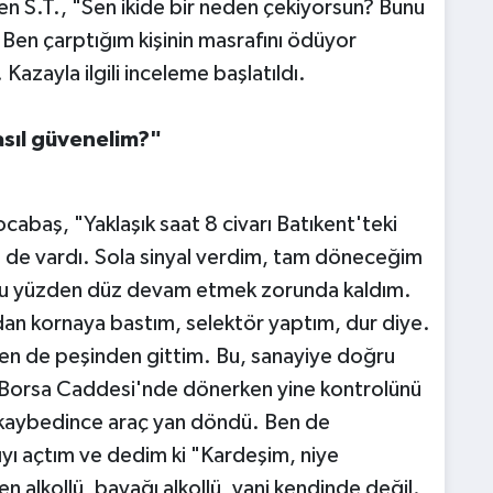
en S.T., "Sen ikide bir neden çekiyorsun? Bunu
Ben çarptığım kişinin masrafını ödüyor
zayla ilgili inceleme başlatıldı.
sıl güvenelim?"
baş, "Yaklaşık saat 8 civarı Batıkent'teki
 de vardı. Sola sinyal verdim, tam döneceğim
u, bu yüzden düz devam etmek zorunda kaldım.
an kornaya bastım, selektör yaptım, dur diye.
ben de peşinden gittim. Bu, sanayiye doğru
 Borsa Caddesi'nde dönerken yine kontrolünü
nü kaybedince araç yan döndü. Ben de
yı açtım ve dedim ki "Kardeşim, niye
 alkollü, bayağı alkollü, yani kendinde değil.