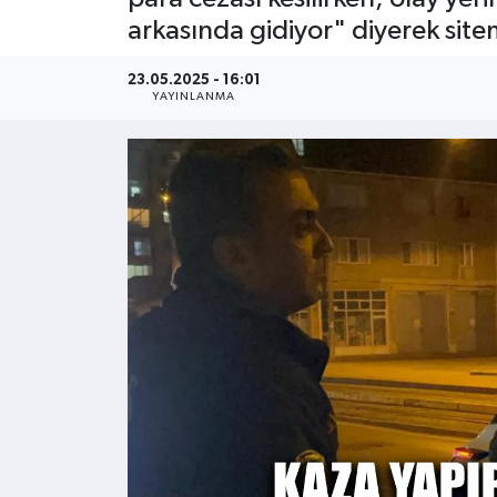
arkasında gidiyor" diyerek sitem
Kültür - Sanat
23.05.2025 - 16:01
Yaşam
YAYINLANMA