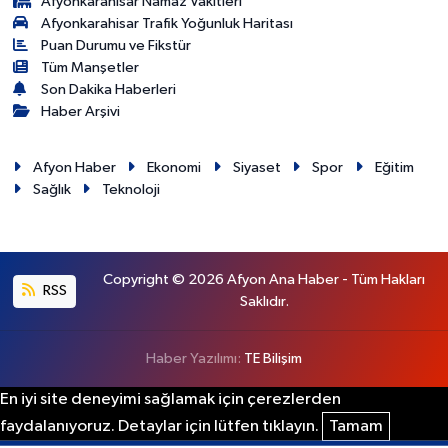
Afyonkarahisar Namaz Vakitleri
Afyonkarahisar Trafik Yoğunluk Haritası
Puan Durumu ve Fikstür
Tüm Manşetler
Son Dakika Haberleri
Haber Arşivi
Afyon Haber
Ekonomi
Siyaset
Spor
Eğitim
Sağlık
Teknoloji
Copyright © 2026 Afyon Ana Haber - Tüm Hakları
RSS
Saklıdır.
Haber Yazılımı:
TE Bilişim
En iyi site deneyimi sağlamak için çerezlerden
faydalanıyoruz. Detaylar için lütfen tıklayın.
Tamam