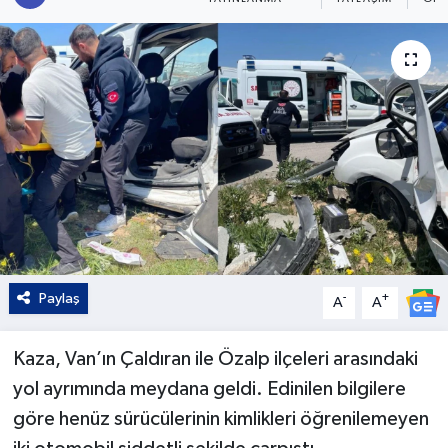
Kültür - Sanat
Yaşam
Paylaş
-
+
A
A
Kaza, Van’ın Çaldıran ile Özalp ilçeleri arasındaki
yol ayrımında meydana geldi. Edinilen bilgilere
göre henüz sürücülerinin kimlikleri öğrenilemeyen