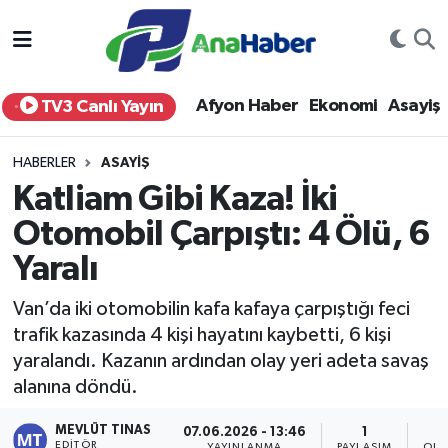
Yurt Haber
Afyonkarahisar Nöbetçi Eczaneler
Afyon Haber
Ekonomi
Asayiş
TV3 Canlı Yayın
Afyon Haber
Afyonkarahisar Hava Durumu
HABERLER
ASAYIŞ
Ekonomi
Afyonkarahisar Namaz Vakitleri
Katliam Gibi Kaza! İki
Otomobil Çarpıştı: 4 Ölü, 6
Siyaset
Afyonkarahisar Trafik Yoğunluk Haritası
Yaralı
Spor
Süper Lig Puan Durumu ve Fikstür
Van’da iki otomobilin kafa kafaya çarpıştığı feci
Eğitim
Tüm Manşetler
trafik kazasında 4 kişi hayatını kaybetti, 6 kişi
yaralandı. Kazanın ardından olay yeri adeta savaş
Sağlık
Son Dakika Haberleri
alanına döndü.
MEVLÜT TINAS
Teknoloji
Haber Arşivi
07.06.2026 - 13:46
1
EDITÖR
YAYINLANMA
PAYLAŞIM
OKU