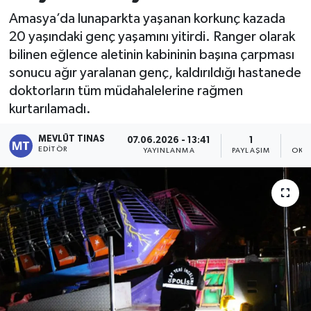
Amasya’da lunaparkta yaşanan korkunç kazada
Kültür - Sanat
20 yaşındaki genç yaşamını yitirdi. Ranger olarak
bilinen eğlence aletinin kabininin başına çarpması
Yaşam
sonucu ağır yaralanan genç, kaldırıldığı hastanede
doktorların tüm müdahalelerine rağmen
kurtarılamadı.
MEVLÜT TINAS
07.06.2026 - 13:41
1
EDITÖR
YAYINLANMA
PAYLAŞIM
OKU