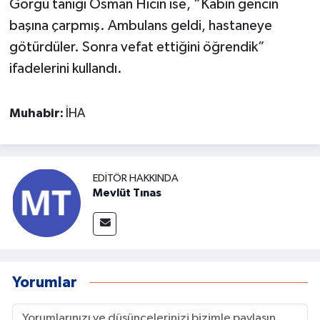
Görgü tanığı Osman Hicin ise, “Kabin gencin
başına çarpmış. Ambulans geldi, hastaneye
götürdüler. Sonra vefat ettiğini öğrendik”
ifadelerini kullandı.
Muhabir:
İHA
EDITÖR HAKKINDA
Mevlüt Tınas
Yorumlar