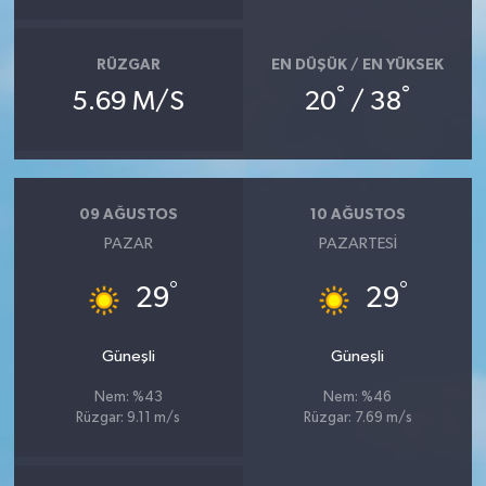
RÜZGAR
EN DÜŞÜK / EN YÜKSEK
°
°
5.69 M/S
20
/ 38
09 AĞUSTOS
10 AĞUSTOS
PAZAR
PAZARTESI
°
°
29
29
Güneşli
Güneşli
Nem: %43
Nem: %46
Rüzgar: 9.11 m/s
Rüzgar: 7.69 m/s