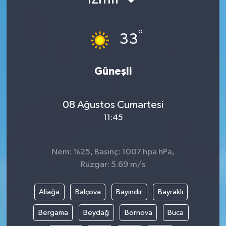
Kültür - Sanat
°
33
Yaşam
Güneşli
08 Ağustos Cumartesi
11:45
Nem: %25, Basınç: 1007 hpa hPa,
Rüzgar: 5.69 m/s
Aliağa
Balçova
Bayındır
Bayraklı
Bergama
Beydağ
Bornova
Buca