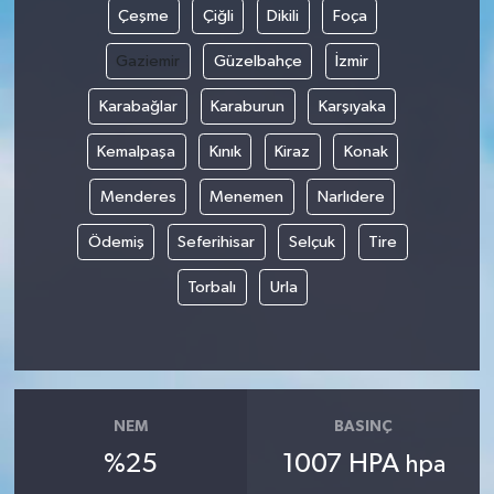
Çeşme
Çiğli
Dikili
Foça
Gaziemir
Güzelbahçe
İzmir
Karabağlar
Karaburun
Karşıyaka
Kemalpaşa
Kınık
Kiraz
Konak
Menderes
Menemen
Narlıdere
Ödemiş
Seferihisar
Selçuk
Tire
Torbalı
Urla
NEM
BASINÇ
%25
1007 HPA
hpa