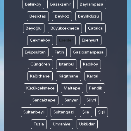
Bakırköy
Başakşehir
Bayrampaşa
Beşiktaş
Beykoz
Beylikdüzü
Beyoğlu
Büyükçekmece
Çatalca
Çekmeköy
Esenler
Esenyurt
Eyüpsultan
Fatih
Gaziosmanpaşa
Güngören
Istanbul
Kadıköy
Kağıthane
Kâğıthane
Kartal
Küçükçekmece
Maltepe
Pendik
Sancaktepe
Sarıyer
Silivri
Sultanbeyli
Sultangazi
Şile
Şişli
Tuzla
Ümraniye
Üsküdar