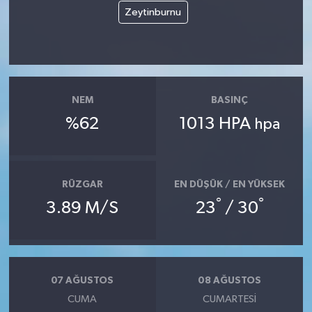
Zeytinburnu
NEM
BASINÇ
%62
1013 HPA
hpa
RÜZGAR
EN DÜŞÜK / EN YÜKSEK
°
°
3.89 M/S
23
/ 30
07 AĞUSTOS
08 AĞUSTOS
CUMA
CUMARTESI