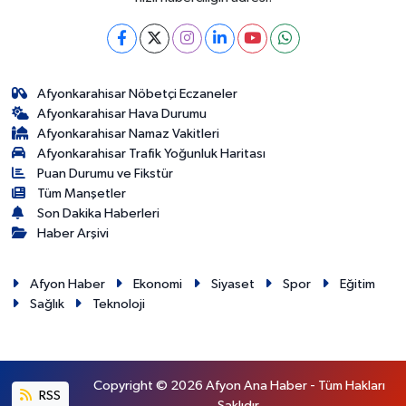
Afyonkarahisar Nöbetçi Eczaneler
Afyonkarahisar Hava Durumu
Afyonkarahisar Namaz Vakitleri
Afyonkarahisar Trafik Yoğunluk Haritası
Puan Durumu ve Fikstür
Tüm Manşetler
Son Dakika Haberleri
Haber Arşivi
Afyon Haber
Ekonomi
Siyaset
Spor
Eğitim
Sağlık
Teknoloji
Copyright © 2026 Afyon Ana Haber - Tüm Hakları
RSS
Saklıdır.