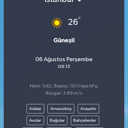
Kültür - Sanat
°
26
Yaşam
Güneşli
06 Ağustos Perşembe
09:15
Nem: %62, Basınç: 1013 hpa hPa,
Rüzgar: 3.89 m/s
Adalar
Arnavutköy
Ataşehir
Avcılar
Bağcılar
Bahçelievler