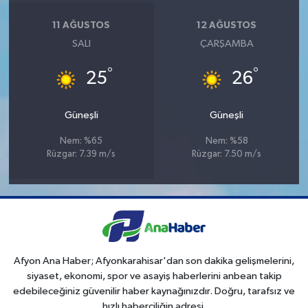
11 AĞUSTOS
12 AĞUSTOS
SALI
ÇARŞAMBA
°
°
25
26
Güneşli
Güneşli
Nem: %65
Nem: %58
Rüzgar: 7.39 m/s
Rüzgar: 7.50 m/s
Afyon Ana Haber; Afyonkarahisar'dan son dakika gelişmelerini,
siyaset, ekonomi, spor ve asayiş haberlerini anbean takip
edebileceğiniz güvenilir haber kaynağınızdır. Doğru, tarafsız ve
hızlı haberciliğin adresi.