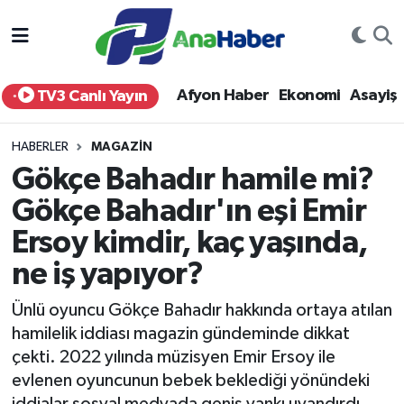
Yurt Haber
Afyonkarahisar Nöbetçi Eczaneler
Afyon Haber
Ekonomi
Asayiş
TV3 Canlı Yayın
Afyon Haber
Afyonkarahisar Hava Durumu
HABERLER
MAGAZIN
Ekonomi
Afyonkarahisar Namaz Vakitleri
Gökçe Bahadır hamile mi?
Gökçe Bahadır'ın eşi Emir
Siyaset
Afyonkarahisar Trafik Yoğunluk Haritası
Ersoy kimdir, kaç yaşında,
Spor
Süper Lig Puan Durumu ve Fikstür
ne iş yapıyor?
Eğitim
Tüm Manşetler
Ünlü oyuncu Gökçe Bahadır hakkında ortaya atılan
hamilelik iddiası magazin gündeminde dikkat
Sağlık
Son Dakika Haberleri
çekti. 2022 yılında müzisyen Emir Ersoy ile
evlenen oyuncunun bebek beklediği yönündeki
Teknoloji
Haber Arşivi
iddialar sosyal medyada geniş yankı uyandırdı.