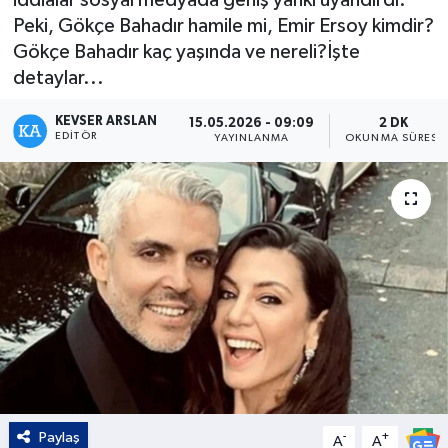
Peki, Gökçe Bahadır hamile mi, Emir Ersoy kimdir?
Kültür - Sanat
Gökçe Bahadır kaç yaşında ve nereli?İşte
detaylar...
Yaşam
KEVSER ARSLAN
15.05.2026 - 09:09
2 DK
EDITÖR
YAYINLANMA
OKUNMA SÜRESI
Paylaş
-
+
A
A