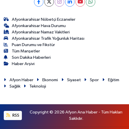
Afyonkarahisar Nöbetçi Eczaneler
Afyonkarahisar Hava Durumu
Afyonkarahisar Namaz Vakitleri
Afyonkarahisar Trafik Yoğunluk Haritası
Puan Durumu ve Fikstür
Tüm Manşetler
Son Dakika Haberleri
Haber Arşivi
Afyon Haber
Ekonomi
Siyaset
Spor
Eğitim
Sağlık
Teknoloji
Copyright © 2026 Afyon Ana Haber - Tüm Hakları
RSS
Saklıdır.