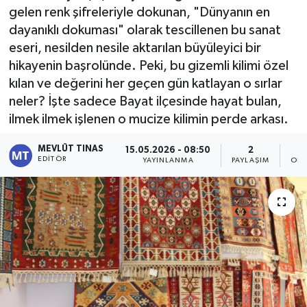
gelen renk şifreleriyle dokunan, "Dünyanın en
Kültür - Sanat
dayanıklı dokuması" olarak tescillenen bu sanat
eseri, nesilden nesile aktarılan büyüleyici bir
Yaşam
hikayenin başrolünde. Peki, bu gizemli kilimi özel
kılan ve değerini her geçen gün katlayan o sırlar
neler? İşte sadece Bayat ilçesinde hayat bulan,
ilmek ilmek işlenen o mucize kilimin perde arkası.
MEVLÜT TINAS
15.05.2026 - 08:50
2
EDITÖR
YAYINLANMA
PAYLAŞIM
OKU