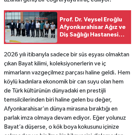
Prof. Dr. Veysel Eroğlu
Afyonkarahisar Ağız ve
Diş Sağlığı Hastanesini
ziyaret etti
2026 yılı itibarıyla sadece bir süs eşyası olmaktan
çıkan Bayat kilimi, koleksiyonerlerin ve iç
mimarların vazgeçilmez parçası haline geldi. Hem
köylü kadınlara ekonomik bir can suyu olan hem
de Türk kültürünün dünyadaki en prestijli
temsilcilerinden biri haline gelen bu değer,
Afyonkarahisar’ın dünya mirasına bıraktığı en
parlak imza olmaya devam ediyor. Eğer yolunuz
Bayat’a düşerse, o kök boya kokusunu içinize