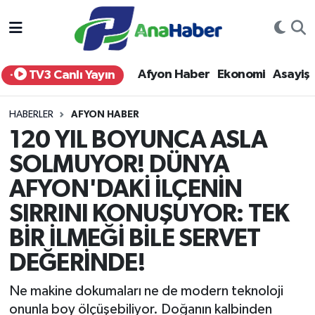
Yurt Haber
Afyonkarahisar Nöbetçi Eczaneler
Afyon Haber
Ekonomi
Asayiş
TV3 Canlı Yayın
Afyon Haber
Afyonkarahisar Hava Durumu
HABERLER
AFYON HABER
Ekonomi
Afyonkarahisar Namaz Vakitleri
120 YIL BOYUNCA ASLA
SOLMUYOR! DÜNYA
Siyaset
Afyonkarahisar Trafik Yoğunluk Haritası
AFYON'DAKİ İLÇENİN
Spor
Süper Lig Puan Durumu ve Fikstür
SIRRINI KONUŞUYOR: TEK
Eğitim
Tüm Manşetler
BİR İLMEĞİ BİLE SERVET
DEĞERİNDE!
Sağlık
Son Dakika Haberleri
Ne makine dokumaları ne de modern teknoloji
Teknoloji
Haber Arşivi
onunla boy ölçüşebiliyor. Doğanın kalbinden