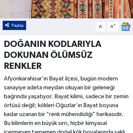
Paylaş
-
+
A
A
DOĞANIN KODLARIYLA
DOKUNAN ÖLÜMSÜZ
RENKLER
Afyonkarahisar’ın Bayat ilçesi, bugün modern
sanayiye adeta meydan okuyan bir geleneği
bağrında yaşatıyor. Bayat kilimi, sadece bir zemin
örtüsü değil; kökleri Oğuzlar’ın Bayat boyuna
kadar uzanan bir "renk mühendisliği" harikasıdır.
Bu kilimlerin en büyük sırrı, hiçbir kimyasal
içermeyen tamamen doğal kök boyalarında saklı.